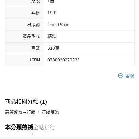
版次
1版
年份
1991
出版商
Free Press
產品型式
精裝
頁數
318頁
ISBN
9780029279533
客服
商品相關分類 (1)
高等教育－行銷
行銷策略
本分類熱銷
全站排行