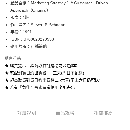
產品全稱：Marketing Strategy： A Customer－Driven
ATM付款
Approach（Original）
版次：1版
運送方式
作／譯者：Steven P. Schnaars
全家取貨付款
年份：1991
每筆NT$60
ISBN：9780029279533
適用課程：行銷策略
付款後全家取貨
每筆NT$60
銷售重點
★ 購買提示：超商取貨訂購請勿超過3本
7-11取貨付款
★ 宅配到貨日約出貨後一~三天(周日不配送)
每筆NT$60
★ 超商取貨到貨日約出貨後二~六天(周末六日仍配送)
付款後7-11取貨
★ 若有『急件』需求建議使用宅配寄出
每筆NT$60
宅配-台灣本島
每筆NT$100
詳細說明
商品規格
相關推薦
宅配-離島
每筆NT$160