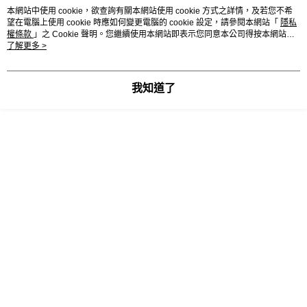
本網站中使用 cookie，欲查詢有關本網站使用 cookie 方式之詳情，及若您不希
望在電腦上使用 cookie 時應如何變更電腦的 cookie 設定，請參閱本網站「
隱私
權條款
」之 Cookie 聲明。您繼續使用本網站即表示您同意本公司得按本網站使
用條款之 Cookie 聲明使用 cookie。
了解更多 >
我知道了
【溝通互動及口語表達訓練教材】
根據劍橋大學的研究指出，學生在語言能力上的自信心往往取決於其口語
能力的好壞。 為了有效提升學生口語表達能力，Evolve以學習者為中
心，結合日常生活與職場主題，旨在打照一套有效提升語言溝通能力並增
進學習動機的成人主教材。
■
Real-world Strategy：特有「溝通互動能力」訓練章節，幫助學生自
然使用英語與他人交流。
■
Peer Models：結合真實各國學生口語示範影片，貼近學習者心理及
增進自信心。
■
Find it ! Activities：課程融入手機活動，讓英語課堂與學生生活雙向
接軌。