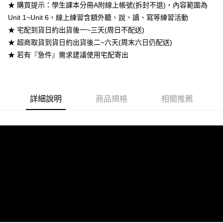
★ 購買提示：學生課本分冊A附線上帳號(拆封不退)，內容範圍為
宅配-離島
Unit 1~Unit 6，線上練習含額外聽、說、讀、寫等練習活動
每筆NT$160
★ 宅配到貨日約出貨後一~三天(周日不配送)
★ 超商取貨到貨日約出貨後二~六天(周末六日仍配送)
★ 若有『急件』需求建議使用宅配寄出
詳細說明
商品規格
相關推薦