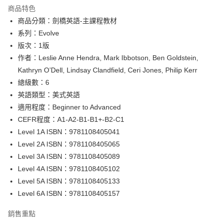
Apple Pay
商品特色
Google Pay
商品分類：劍橋英語-主課程教材
系列：Evolve
ATM付款
版次：1版
作者：Leslie Anne Hendra, Mark Ibbotson, Ben Goldstein,
運送方式
Kathryn O’Dell, Lindsay Clandfield, Ceri Jones, Philip Kerr
全家取貨付款
總級數：6
每筆NT$60
英語類型：美式英語
適用程度：Beginner to Advanced
付款後全家取貨
CEFR程度：A1-A2-B1-B1+-B2-C1
每筆NT$60
Level 1A ISBN：9781108405041
7-11取貨付款
Level 2A ISBN：9781108405065
每筆NT$60
Level 3A ISBN：9781108405089
Level 4A ISBN：9781108405102
付款後7-11取貨
Level 5A ISBN：9781108405133
每筆NT$60
Level 6A ISBN：9781108405157
宅配-台灣本島
銷售重點
每筆NT$100