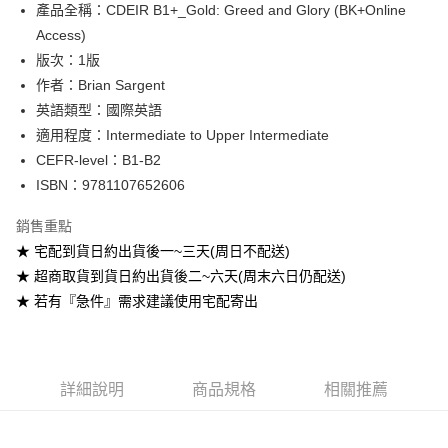
產品全稱：CDEIR B1+_Gold: Greed and Glory (BK+Online
ATM付款
Access)
版次：1版
運送方式
作者：Brian Sargent
全家取貨付款
英語類型：國際英語
每筆NT$60
適用程度：Intermediate to Upper Intermediate
CEFR-level：B1-B2
付款後全家取貨
ISBN：9781107652606
每筆NT$60
銷售重點
7-11取貨付款
★ 宅配到貨日約出貨後一~三天(周日不配送)
每筆NT$60
★ 超商取貨到貨日約出貨後二~六天(周末六日仍配送)
付款後7-11取貨
★ 若有『急件』需求建議使用宅配寄出
每筆NT$60
宅配-台灣本島
每筆NT$100
詳細說明
商品規格
相關推薦
宅配-離島
每筆NT$160