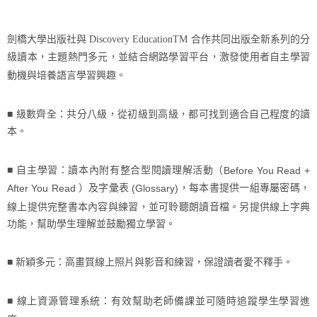
劍橋大學出版社與
Discovery EducationTM
合作共同出版全新系列的分
級讀本，主題熱門多元，並結合網路學習平台，激發使用者自主學習
動機與培養語言學習興趣。
■ 級數齊全：共分八級，從初級到高級，都可找到適合自己程度的讀
本。
■
自主學習：讀本內附有整合型閱讀理解活動（
Before You Read +
）及字彙表
，每本書提供一組專屬密碼，
After You Read
(Glossary)
線上提供完整書本內容與練習，並可聆聽朗讀音檔。另提供線上字典
功能，幫助學生理解並鼓勵獨立學習。
■
新穎多元：高畫質線上照片與影音和練習，保證讀者愛不釋手。
■
線上資源管理系統：有效幫助老師備課並可隨時追蹤學生學習進