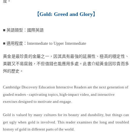
度。
【
Gold: Greed and Glory
】
■ 英語類型：國際英語
■ 適用程度：Intermediate to Upper Intermediate
黃金是最珍貴的金屬之一，因其具有最強的延展性、極高的穩定性、
美觀又不易腐蝕，不但值錢也能應用多處。此書介紹黃金因珍貴而多
舛的歷史。
Cambridge Discovery Education Interactive Readers are the next generation of
graded readers - captivating topics, high-impact video, and interactive
exercises designed to motivate and engage.
Gold is valued by many cultures for its beauty and durability, but things can
get ugly when gold is involved. This reader examines the long and troubled
history of gold in different parts of the world.