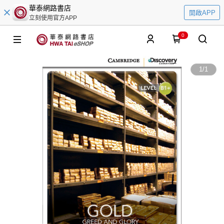
華泰網路書店
開啟APP
立刻使用官方APP
0
1
/
1