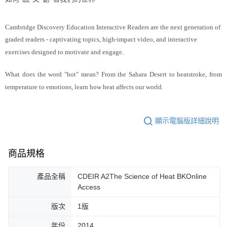
Cambridge Discovery Education Interactive Readers are the next generation of
graded readers - captivating topics, high-impact video, and interactive
exercises designed to motivate and engage.
What does the word "hot" mean? From the Sahara Desert to heatstroke, from
temperature to emotions, learn how heat affects our world.
顯示電腦版詳細說明
商品規格
產品全稱
CDEIR A2The Science of Heat BKOnline
Access
版次
1版
年份
2014