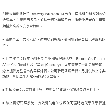
劍橋大學出版社與
Discovery EducationTM
合作共同出版全新系列的分
級讀本，主題熱門多元，並結合網路學習平台，激發使用者自主學習
動機與培養語言學習興趣。
■ 級數齊全：共分八級，從初級到高級，都可找到適合自己程度的讀
本。
■
自主學習：讀本內附有整合型閱讀理解活動（
Before You Read +
）及字彙表
，每本書提供一組專屬密碼，
After You Read
(Glossary)
線上提供完整書本內容與練習，並可聆聽朗讀音檔。另提供線上字典
功能，幫助學生理解並鼓勵獨立學習。
■
新穎多元：高畫質線上照片與影音和練習，保證讀者愛不釋手。
■
線上資源管理系統：有效幫助老師備課並可隨時追蹤學生學習進