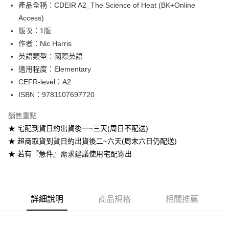
產品全稱：CDEIR A2_The Science of Heat (BK+Online
ATM付款
Access)
版次：1版
運送方式
作者：Nic Harris
全家取貨付款
英語類型：國際英語
每筆NT$60
適用程度：Elementary
CEFR-level：A2
付款後全家取貨
ISBN：9781107697720
每筆NT$60
銷售重點
7-11取貨付款
★ 宅配到貨日約出貨後一~三天(周日不配送)
每筆NT$60
★ 超商取貨到貨日約出貨後二~六天(周末六日仍配送)
付款後7-11取貨
★ 若有『急件』需求建議使用宅配寄出
每筆NT$60
宅配-台灣本島
每筆NT$100
詳細說明
商品規格
相關推薦
宅配-離島
每筆NT$160