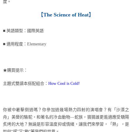
度。
【
The Science of Heat
】
■ 英語類型：國際英語
■ 適用程度：Elementary
★購買提示：
主題式雙讀本搭配組合：
How Cool is Cold!
你被中暑擊倒過嗎？你參加過幾場熱力四射的演唱會？有「沙漠之
舟」美譽的駱駝，和著名的冷血動物—蛇族，猜猜誰更能適應受驕陽
炙烤的大地？無論是形容溫度抑或情緒，讓我們來學習，「熱」，是
如何“感”又“動”著我們的世界。