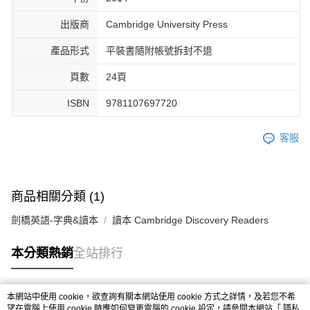
出版商
Cambridge University Press
產品形式
平裝書隨附帳號拆封不退
頁數
24頁
ISBN
9781107697720
客服
商品相關分類 (1)
劍橋英語-字典&讀本
讀本 Cambridge Discovery Readers
本分類熱銷
全站排行
本網站中使用 cookie，欲查詢有關本網站使用 cookie 方式之詳情，及若您不希
熱門標籤
望在電腦上使用 cookie 時應如何變更電腦的 cookie 設定，請參閱本網站「
隱私