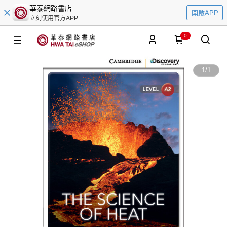
華泰網路書店
開啟APP
立刻使用官方APP
0
1
/
1