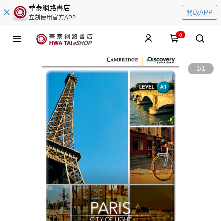
華泰網路書店
開啟APP
立刻使用官方APP
0
1
/
1