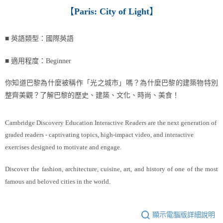
【
Paris: City of Light
】
■ 英語類型：國際英語
■ 適用程度：Beginner
你知道巴黎為什麼被稱作「光之城市」嗎？為什麼巴黎的建築物特別
整齊美觀？了解巴黎的歷史、建築、文化、時尚、美食！
Cambridge Discovery Education Interactive Readers are the next generation of
graded readers - captivating topics, high-impact video, and interactive
exercises designed to motivate and engage.
Discover the fashion, architecture, cuisine, art, and history of one of the most
famous and beloved cities in the world.
顯示電腦版詳細說明