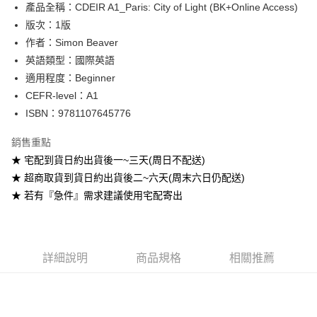
產品全稱：CDEIR A1_Paris: City of Light (BK+Online Access)
ATM付款
版次：1版
作者：Simon Beaver
運送方式
英語類型：國際英語
全家取貨付款
適用程度：Beginner
每筆NT$60
CEFR-level：A1
ISBN：9781107645776
付款後全家取貨
每筆NT$60
銷售重點
★ 宅配到貨日約出貨後一~三天(周日不配送)
7-11取貨付款
★ 超商取貨到貨日約出貨後二~六天(周末六日仍配送)
每筆NT$60
★ 若有『急件』需求建議使用宅配寄出
付款後7-11取貨
每筆NT$60
宅配-台灣本島
詳細說明
商品規格
相關推薦
每筆NT$100
宅配-離島
每筆NT$160