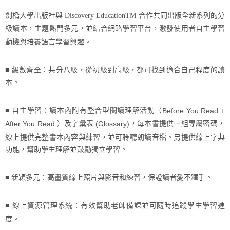
劍橋大學出版社與
Discovery EducationTM
合作共同出版全新系列的分
級讀本，主題熱門多元，並結合網路學習平台，激發使用者自主學習
動機與培養語言學習興趣。
■ 級數齊全：共分八級，從初級到高級，都可找到適合自己程度的讀
本。
■
自主學習：讀本內附有整合型閱讀理解活動（
Before You Read +
）及字彙表
，每本書提供一組專屬密碼，
After You Read
(Glossary)
線上提供完整書本內容與練習，並可聆聽朗讀音檔。另提供線上字典
功能，幫助學生理解並鼓勵獨立學習。
■
新穎多元：高畫質線上照片與影音和練習，保證讀者愛不釋手。
■
線上資源管理系統：有效幫助老師備課並可隨時追蹤學生學習進
度。