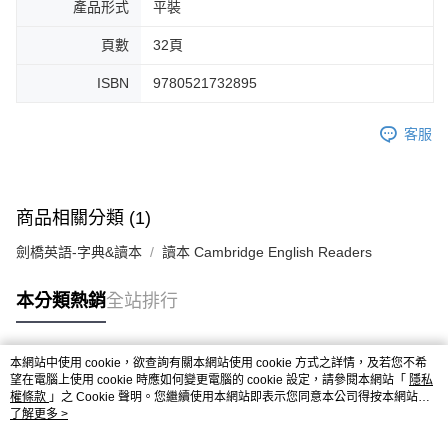
產品形式
平裝
頁數
32頁
ISBN
9780521732895
客服
商品相關分類 (1)
劍橋英語-字典&讀本
讀本 Cambridge English Readers
本分類熱銷
全站排行
本網站中使用 cookie，欲查詢有關本網站使用 cookie 方式之詳情，及若您不希
熱門標籤
望在電腦上使用 cookie 時應如何變更電腦的 cookie 設定，請參閱本網站「
隱私
權條款
」之 Cookie 聲明。您繼續使用本網站即表示您同意本公司得按本網站使
用條款之 Cookie 聲明使用 cookie。
了解更多 >