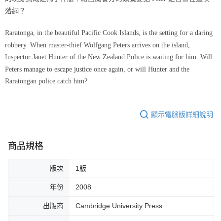
落網？
Raratonga, in the beautiful Pacific Cook Islands, is the setting for a daring
robbery. When master-thief Wolfgang Peters arrives on the island,
Inspector Janet Hunter of the New Zealand Police is waiting for him. Will
Peters manage to escape justice once again, or will Hunter and the
Raratongan police catch him?
顯示電腦版詳細說明
商品規格
版次
1版
年份
2008
出版商
Cambridge University Press