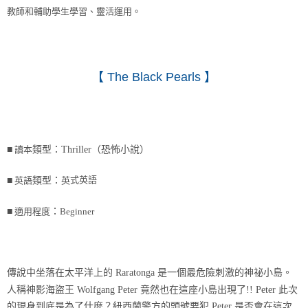
教師和輔助學生學習、靈活運用。
【
The Black Pearls
】
■
讀本
類型：
Thriller
（恐怖小說）
式英語
■
英語
類型：
英
■
適用程度
：
Beginner
傳說中坐落在太平洋上的 Raratonga 是一個最危險刺激的神祕小島。
人稱神影海盜王 Wolfgang Peter 竟然也在這座小島出現了!! Peter 此次
的現身到底是為了什麼？紐西蘭警方的頭號要犯 Peter 是否會在這次