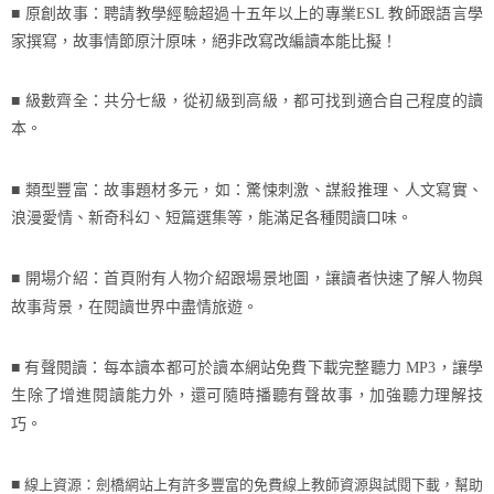
■ 原創故事：聘請教學經驗超過十五年以上的專業
ESL
教師跟語言學
家撰寫，故事情節原汁原味，絕非改寫改編讀本能比擬！
■ 級數齊全：共分七級，從初級到高級，都可找到適合自己程度的讀
本。
■ 類型豐富：故事題材多元，如：驚悚刺激、謀殺推理、人文寫實、
浪漫愛情、新奇科幻、短篇選集等，能滿足各種閱讀口味。
■ 開場介紹：首頁附有人物介紹跟場景地圖，讓讀者快速了解人物與
故事背景，在閱讀世界中盡情旅遊。
■ 有聲閱讀：每本讀本都可於讀本網站免費下載完整聽力
MP3
，讓學
生除了增進閱讀能力外，還可隨時播聽有聲故事，加強聽力理解技
巧。
線上資源：劍橋網站上有許多豐富的免費線上教師資源與試閱下載，幫助
■