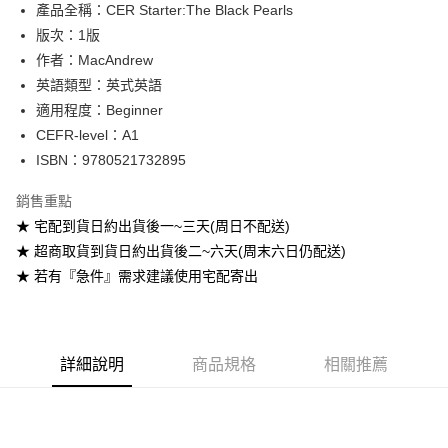
產品全稱：CER Starter:The Black Pearls
ATM付款
版次：1版
作者：MacAndrew
運送方式
英語類型：英式英語
全家取貨付款
適用程度：Beginner
每筆NT$60
CEFR-level：A1
ISBN：9780521732895
付款後全家取貨
每筆NT$60
銷售重點
★ 宅配到貨日約出貨後一~三天(周日不配送)
7-11取貨付款
★ 超商取貨到貨日約出貨後二~六天(周末六日仍配送)
每筆NT$60
★ 若有『急件』需求建議使用宅配寄出
付款後7-11取貨
每筆NT$60
宅配-台灣本島
詳細說明
商品規格
相關推薦
每筆NT$100
宅配-離島
每筆NT$160