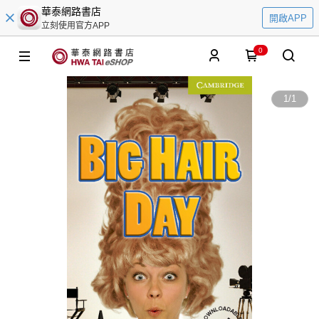
華泰網路書店
開啟APP
立刻使用官方APP
0
1
/
1