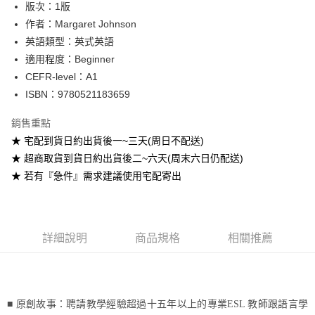
版次：1版
作者：Margaret Johnson
運送方式
英語類型：英式英語
全家取貨付款
適用程度：Beginner
每筆NT$60
CEFR-level：A1
ISBN：9780521183659
付款後全家取貨
每筆NT$60
銷售重點
★ 宅配到貨日約出貨後一~三天(周日不配送)
7-11取貨付款
★ 超商取貨到貨日約出貨後二~六天(周末六日仍配送)
每筆NT$60
★ 若有『急件』需求建議使用宅配寄出
付款後7-11取貨
每筆NT$60
宅配-台灣本島
詳細說明
商品規格
相關推薦
每筆NT$100
宅配-離島
每筆NT$160
■ 原創故事：聘請教學經驗超過十五年以上的專業
ESL
教師跟語言學