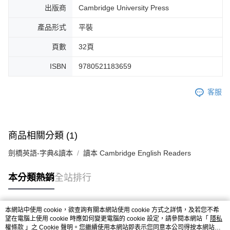
出版商
Cambridge University Press
產品形式
平裝
頁數
32頁
ISBN
9780521183659
客服
商品相關分類 (1)
劍橋英語-字典&讀本
讀本 Cambridge English Readers
本分類熱銷
全站排行
本網站中使用 cookie，欲查詢有關本網站使用 cookie 方式之詳情，及若您不希
熱門標籤
望在電腦上使用 cookie 時應如何變更電腦的 cookie 設定，請參閱本網站「
隱私
權條款
」之 Cookie 聲明。您繼續使用本網站即表示您同意本公司得按本網站使