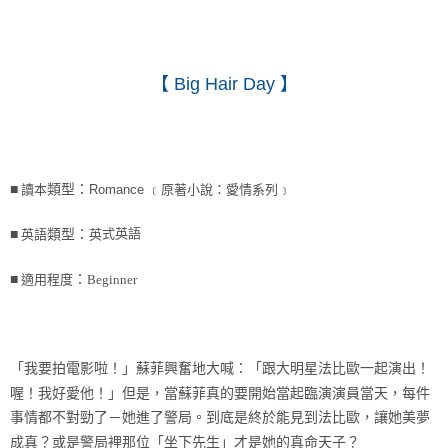
【
Big Hair Day
】
■
讀本
類型：
Romance ﹝原著小說：愛情系列﹞
式英語
■
英語
類型：
英
■
適用程度
：
Beginner
「我要拍電影啦！」蘇菲興奮地大喊：「跟大明星法比歐一起演出！
喔！我好愛他！」但是，當蘇菲真的要開始當起臨演演員當天，每件
事情都不對勁了－她進了警局。到底是終於能見到法比歐，讓她美夢
成真？或是警局裡那位「坐下先生」才是她的真命天子？