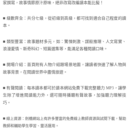
家撰寫，故事情節原汁原味，絕非改寫改編讀本能比擬！
■ 級數齊全：共分七級，從初級到高級，都可找到適合自己程度的讀
本。
■ 類型豐富：故事題材多元，如：驚悚刺激、謀殺推理、人文寫實、
浪漫愛情、新奇科幻、短篇選集等，能滿足各種閱讀口味。
■ 開場介紹：首頁附有人物介紹跟場景地圖，讓讀者快速了解人物與
故事背景，在閱讀世界中盡情旅遊。
■ 有聲閱讀：每本讀本都可於讀本網站免費下載完整聽力
MP3
，讓學
生除了增進閱讀能力外，還可隨時播聽有聲故事，加強聽力理解技
巧。
線上資源：劍橋網站上有許多豐富的免費線上教師資源與試閱下載，幫助
■
教師和輔助學生學習、靈活運用。