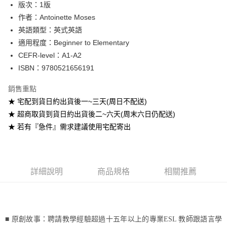
版次：1版
作者：Antoinette Moses
運送方式
英語類型：英式英語
全家取貨付款
適用程度：Beginner to Elementary
每筆NT$60
CEFR-level：A1-A2
ISBN：9780521656191
付款後全家取貨
每筆NT$60
銷售重點
★ 宅配到貨日約出貨後一~三天(周日不配送)
7-11取貨付款
★ 超商取貨到貨日約出貨後二~六天(周末六日仍配送)
每筆NT$60
★ 若有『急件』需求建議使用宅配寄出
付款後7-11取貨
每筆NT$60
宅配-台灣本島
詳細說明
商品規格
相關推薦
每筆NT$100
宅配-離島
每筆NT$160
■ 原創故事：聘請教學經驗超過十五年以上的專業
ESL
教師跟語言學