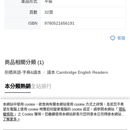
產品形式
平裝
頁數
32頁
ISBN
9780521656191
客服
商品相關分類 (1)
劍橋英語-字典&讀本
讀本 Cambridge English Readers
本分類熱銷
全站排行
本網站中使用 cookie，欲查詢有關本網站使用 cookie 方式之詳情，及若您不希
熱門標籤
望在電腦上使用 cookie 時應如何變更電腦的 cookie 設定，請參閱本網站「
隱私
權條款
」之 Cookie 聲明。您繼續使用本網站即表示您同意本公司得按本網站使
用條款之 Cookie 聲明使用 cookie。
了解更多 >