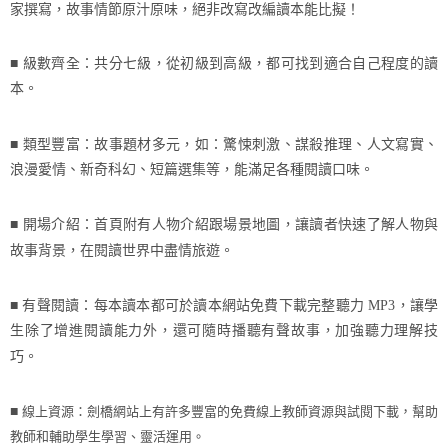
家撰寫，故事情節原汁原味，絕非改寫改編讀本能比擬！
■ 級數齊全：共分七級，從初級到高級，都可找到適合自己程度的讀
本。
■ 類型豐富：故事題材多元，如：驚悚刺激、謀殺推理、人文寫實、
浪漫愛情、新奇科幻、短篇選集等，能滿足各種閱讀口味。
■ 開場介紹：首頁附有人物介紹跟場景地圖，讓讀者快速了解人物與
故事背景，在閱讀世界中盡情旅遊。
■ 有聲閱讀：每本讀本都可於讀本網站免費下載完整聽力
MP3
，讓學
生除了增進閱讀能力外，還可隨時播聽有聲故事，加強聽力理解技
巧。
線上資源：劍橋網站上有許多豐富的免費線上教師資源與試閱下載，幫助
■
教師和輔助學生學習、靈活運用。