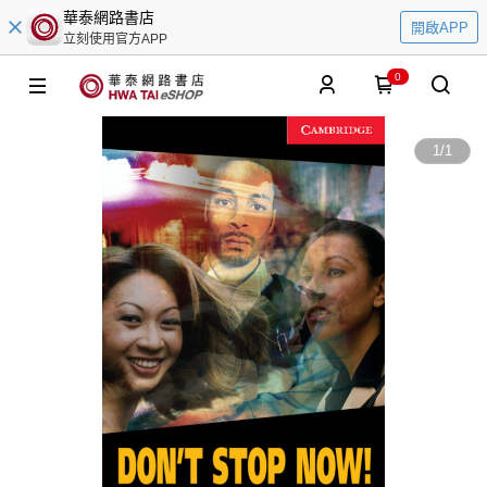
華泰網路書店
開啟APP
立刻使用官方APP
0
1
/
1