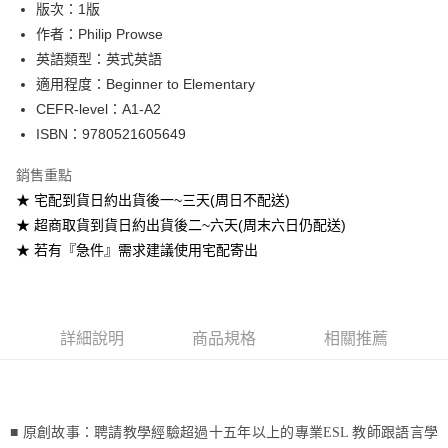
版次：1版
作者：Philip Prowse
運送方式
英語類型：英式英語
全家取貨付款
適用程度：Beginner to Elementary
每筆NT$60
CEFR-level：A1-A2
ISBN：9780521605649
付款後全家取貨
每筆NT$60
銷售重點
★ 宅配到貨日約出貨後一~三天(周日不配送)
7-11取貨付款
★ 超商取貨到貨日約出貨後二~六天(周末六日仍配送)
每筆NT$60
★ 若有『急件』需求建議使用宅配寄出
付款後7-11取貨
每筆NT$60
宅配-台灣本島
詳細說明
商品規格
相關推薦
每筆NT$100
宅配-離島
每筆NT$160
■ 原創故事：聘請教學經驗超過十五年以上的專業
ESL
教師跟語言學