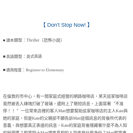
【
Don’t Stop Now!
】
■
讀本
類型：
Thriller
（恐怖小說）
式英語
■
英語
類型：
英
■
適用程度
：
Beginner to Elementary
在倫敦的市中心，有一間家庭式經營的網路咖啡店，某天這家咖啡店
竟然被丟入磚塊打破了玻璃，還附上了簡短訊息，上面寫著〝不准
停！！ 〞一位常來店裡的客人Matt想要幫助這家咖啡店的主人Kate與
她的家庭，但是Kate的父親卻不願告訴Matt這個訊息的背後所代表的
意義，與想要真正表達的訊息，Kate的家庭背後隱藏著什麼不為人知
的秘密嗎？即將阻止Matt調查真相的人到底是什麼身份？Matt即將會