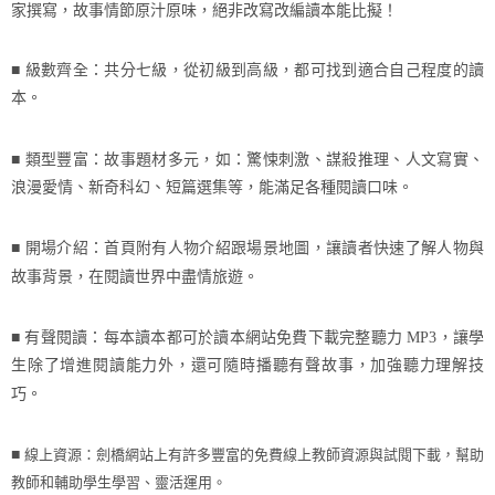
家撰寫，故事情節原汁原味，絕非改寫改編讀本能比擬！
■ 級數齊全：共分七級，從初級到高級，都可找到適合自己程度的讀
本。
■ 類型豐富：故事題材多元，如：驚悚刺激、謀殺推理、人文寫實、
浪漫愛情、新奇科幻、短篇選集等，能滿足各種閱讀口味。
■ 開場介紹：首頁附有人物介紹跟場景地圖，讓讀者快速了解人物與
故事背景，在閱讀世界中盡情旅遊。
■ 有聲閱讀：每本讀本都可於讀本網站免費下載完整聽力
MP3
，讓學
生除了增進閱讀能力外，還可隨時播聽有聲故事，加強聽力理解技
巧。
線上資源：劍橋網站上有許多豐富的免費線上教師資源與試閱下載，幫助
■
教師和輔助學生學習、靈活運用。