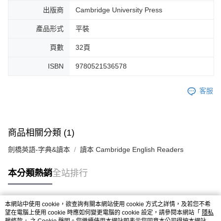
出版商
Cambridge University Press
產品形式
平裝
頁數
32頁
ISBN
9780521536578
客服
商品相關分類 (1)
劍橋英語-字典&讀本
讀本 Cambridge English Readers
本分類熱銷
全站排行
本網站中使用 cookie，欲查詢有關本網站使用 cookie 方式之詳情，及若您不希
熱門標籤
望在電腦上使用 cookie 時應如何變更電腦的 cookie 設定，請參閱本網站「
隱私