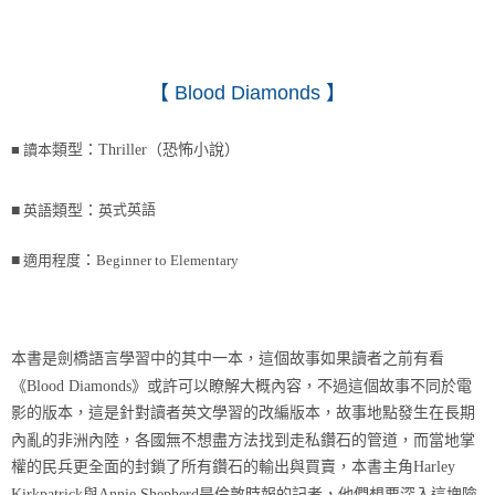
【
Blood Diamonds
】
■
讀本
類型：
Thriller
（恐怖小說）
式英語
■
英語
類型：
英
■
適用程度
：
Beginner to Elementary
本書是劍橋語言學習中的其中一本，這個故事如果讀者之前有看
《Blood Diamonds》或許可以瞭解大概內容，不過這個故事不同於電
影的版本，這是針對讀者英文學習的改編版本，故事地點發生在長期
內亂的非洲內陸，各國無不想盡方法找到走私鑽石的管道，而當地掌
權的民兵更全面的封鎖了所有鑽石的輸出與買賣，本書主角Harley
Kirkpatrick與Annie Shepherd是倫敦時報的記者，他們想要深入這塊險