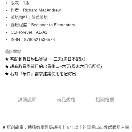
版次：1版
作者：Richard MacAndrew
運送方式
英語類型：英式英語
全家取貨付款
適用程度：Beginner to Elementary
每筆NT$60
CEFR-level：A1-A2
ISBN：9780521536578
付款後全家取貨
每筆NT$60
銷售重點
★ 宅配到貨日約出貨後一~三天(周日不配送)
7-11取貨付款
★ 超商取貨到貨日約出貨後二~六天(周末六日仍配送)
每筆NT$60
★ 若有『急件』需求建議使用宅配寄出
付款後7-11取貨
每筆NT$60
宅配-台灣本島
詳細說明
商品規格
相關推薦
每筆NT$100
宅配-離島
每筆NT$160
■ 原創故事：聘請教學經驗超過十五年以上的專業
ESL
教師跟語言學