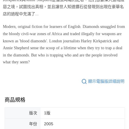
惡之境，試圖找出真相，並且讓世人知道鑽石從發現到出現在豪華名
店的過程中充滿了...
Modern, original fiction for learners of English. Diamonds smuggled from
the bloody civil-war zones of Africa and traded illegally for weapons are
known as 'blood diamonds'. London journalists Harley Kirkpatrick and
Annie Shepherd sense the scoop of a lifetime when they try to trap a deal
in the diamonds. But who is trapping who and are the people involved
what they seem?
顯示電腦版詳細說明
商品規格
版次
1版
年份
2005