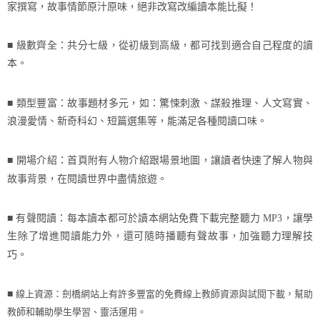
家撰寫，故事情節原汁原味，絕非改寫改編讀本能比擬！
■ 級數齊全：共分七級，從初級到高級，都可找到適合自己程度的讀
本。
■ 類型豐富：故事題材多元，如：驚悚刺激、謀殺推理、人文寫實、
浪漫愛情、新奇科幻、短篇選集等，能滿足各種閱讀口味。
■ 開場介紹：首頁附有人物介紹跟場景地圖，讓讀者快速了解人物與
故事背景，在閱讀世界中盡情旅遊。
■ 有聲閱讀：每本讀本都可於讀本網站免費下載完整聽力
MP3
，讓學
生除了增進閱讀能力外，還可隨時播聽有聲故事，加強聽力理解技
巧。
線上資源：劍橋網站上有許多豐富的免費線上教師資源與試閱下載，幫助
■
教師和輔助學生學習、靈活運用。