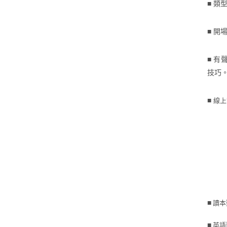
■ 
■ 
■ 
技巧
線上
■
■
讀本
■
英語