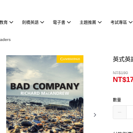
教育
劍橋英語
電子書
主題推薦
考試專區
aders
英式英語讀
NT$190
NT$1
數量