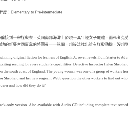
程度
：
Elementary to Pre-intermediate
海倫接到一宗謀殺案，英國南部海灘上發現一具年輕女子屍體，而死者克
和她的新警官同事韋伯將團員一一訊問，想設法找出誰有謀殺動機，沒想
inning original fiction for learners of English. At seven levels, from Starter to Adv
exciting reading for every student's capabilities. Detective Inspector Helen Shephe
on the south coast of England. The young woman was one of a group of workers fro
or Shepherd and her new sergeant Webb question the other workers to find out who 
derer and how did they do it?
ack-only version. Also available with Audio CD including complete text recor