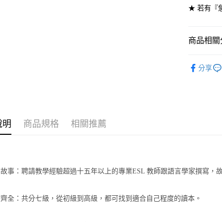
★ 若有『
7-11取貨
每筆NT$6
商品相關分
付款後7-1
劍橋英語-
每筆NT$6
分享
宅配-台灣
每筆NT$1
宅配-離島
說明
商品規格
相關推薦
每筆NT$1
原創故事：聘請教學經驗超過十五年以上的專業
ESL
教師跟語言學家撰寫，
級數齊全：共分七級，從初級到高級，都可找到適合自己程度的讀本。