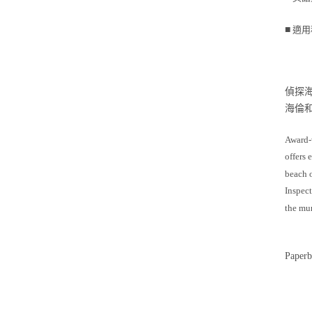
■
適用
偵探
海倫
Award-w
offers 
beach 
Inspect
the mur
Paperb