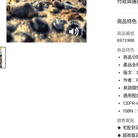
付款與運
付款方式
商品特色
信用卡一
商品編號
6971988
超商取貨
商品特色
Apple Pay
商品分
產品全稱：
Google Pa
版次：
ATM付款
作者：Ric
英語類
適用程度：E
運送方式
CEFR-l
全家取貨
ISBN：
每筆NT$6
銷售重點
★ 宅配到
付款後全
★ 超商取
每筆NT$6