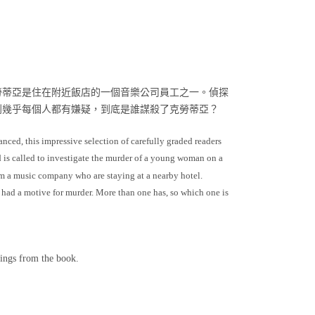
勞蒂亞是住在附近飯店的一個音樂公司員工之一。偵探
到幾乎每個人都有嫌疑，到底是誰謀殺了克勞蒂亞？
anced, this impressive selection of carefully graded readers
rd is called to investigate the murder of a young woman on a
m a music company who are staying at a nearby hotel.
had a motive for murder. More than one has, so which one is
dings from the book.