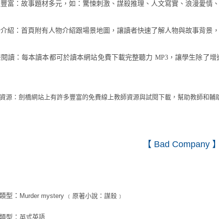
類型豐富：故事題材多元，如：驚悚刺激、謀殺推理、人文寫實、浪漫愛情
開場介紹：首頁附有人物介紹跟場景地圖，讓讀者快速了解人物與故事背景
有聲閱讀：每本讀本都可於讀本網站免費下載完整聽力
MP3
，讓學生除了增
。
資源：劍橋網站上有許多豐富的免費線上教師資源與試閱下載，幫助教師和輔
【
Bad Company
類型：
Murder mystery ﹝原著小說：謀殺﹞
式英語
類型：
英