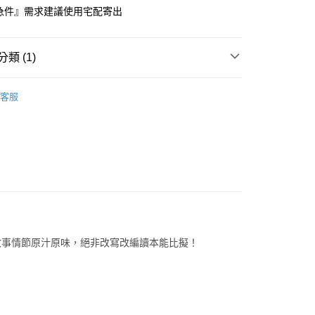
急件』需求建議使用宅配寄出
付款
0
類 (1)
1取貨
字典&讀本
讀本 Cambridge English Readers
0
客服
本島
00
60
故事情節原汁原味，絕非改寫改編讀本能比擬！