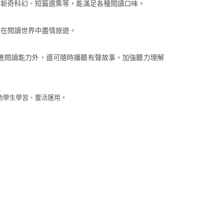
、新奇科幻、短篇選集等，能滿足各種閱讀口味。
，在閱讀世界中盡情旅遊。
進閱讀能力外，還可隨時播聽有聲故事，加強聽力理解
助學生學習、靈活運用。
】