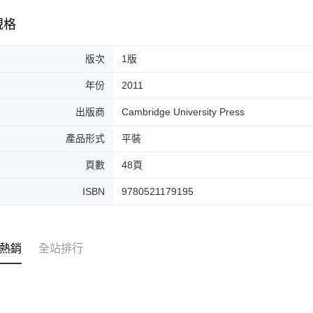
規格
版次
1版
年份
2011
出版商
Cambridge University Press
產品形式
平裝
頁數
48頁
ISBN
9780521179195
熱銷
全站排行