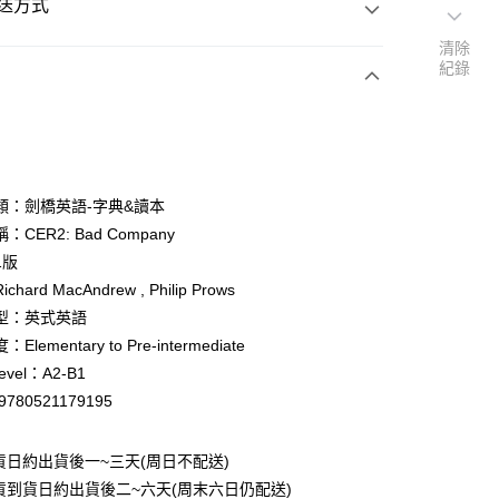
送方式
清除
紀錄
次付款
付款
類：劍橋英語-字典&讀本
CER2: Bad Company
y
1版
hard MacAndrew , Philip Prows
型：英式英語
lementary to Pre-intermediate
evel：A2-B1
付款
9780521179195
0
貨日約出貨後一~三天(周日不配送)
家取貨
貨到貨日約出貨後二~六天(周末六日仍配送)
0