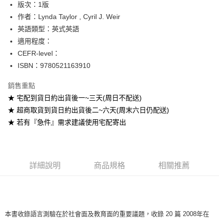
版次：1版
作者：Lynda Taylor , Cyril J. Weir
運送方式
英語類型：英式英語
全家取貨付款
適用程度：
每筆NT$60
CEFR-level：
ISBN：9780521163910
付款後全家取貨
每筆NT$60
銷售重點
★ 宅配到貨日約出貨後一~三天(周日不配送)
7-11取貨付款
★ 超商取貨到貨日約出貨後二~六天(周末六日仍配送)
每筆NT$60
★ 若有『急件』需求建議使用宅配寄出
付款後7-11取貨
每筆NT$60
宅配-台灣本島
詳細說明
商品規格
相關推薦
每筆NT$100
宅配-離島
每筆NT$160
本書收錄語言測驗在於社會面及教育面的重要議題，收錄 20 篇 2008年在