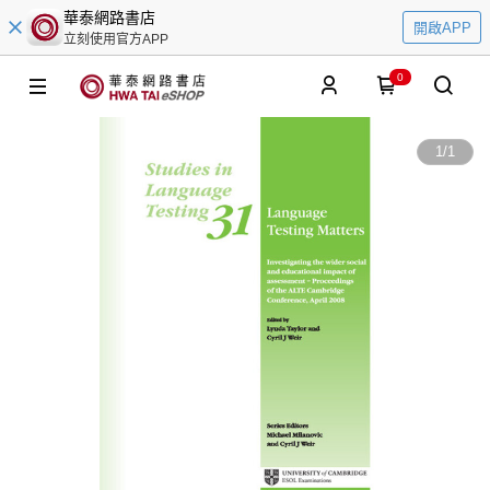
華泰網路書店
開啟APP
立刻使用官方APP
0
1
/
1