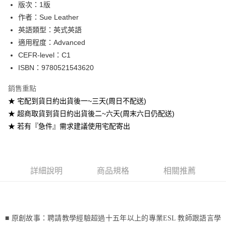
版次：1版
作者：Sue Leather
運送方式
英語類型：英式英語
全家取貨付款
適用程度：Advanced
每筆NT$60
CEFR-level：C1
ISBN：9780521543620
付款後全家取貨
每筆NT$60
銷售重點
★ 宅配到貨日約出貨後一~三天(周日不配送)
7-11取貨付款
★ 超商取貨到貨日約出貨後二~六天(周末六日仍配送)
每筆NT$60
★ 若有『急件』需求建議使用宅配寄出
付款後7-11取貨
每筆NT$60
宅配-台灣本島
詳細說明
商品規格
相關推薦
每筆NT$100
宅配-離島
每筆NT$160
■ 原創故事：聘請教學經驗超過十五年以上的專業
ESL
教師跟語言學