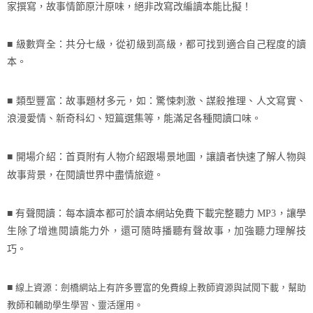
家撰寫，故事情節原汁原味，絕非改寫改編讀本能比擬！
■ 級數齊全：共分七級，從初級到高級，都可找到適合自己程度的讀
本。
■ 類型豐富：故事題材多元，如：驚悚刺激、謀殺推理、人文寫實、
浪漫愛情、新奇科幻、短篇選集等，能滿足各種閱讀口味。
■ 開場介紹：首頁附有人物介紹跟場景地圖，讓讀者快速了解人物與
故事背景，在閱讀世界中盡情旅遊。
■ 有聲閱讀：每本讀本都可於讀本網站免費下載完整聽力
MP3
，讓學
生除了增進閱讀能力外，還可隨時播聽有聲故事，加強聽力理解技
巧。
線上資源：劍橋網站上有許多豐富的免費線上教師資源與試閱下載，幫助
■
教師和輔助學生學習、靈活運用。