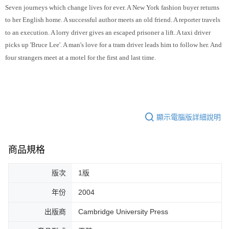
Seven journeys which change lives for ever. A New York fashion buyer returns
to her English home. A successful author meets an old friend. A reporter travels
to an execution. A lorry driver gives an escaped prisoner a lift. A taxi driver
picks up 'Bruce Lee'. A man's love for a tram driver leads him to follow her. And
four strangers meet at a motel for the first and last time.
顯示電腦版詳細說明
商品規格
版次
1版
年份
2004
出版商
Cambridge University Press