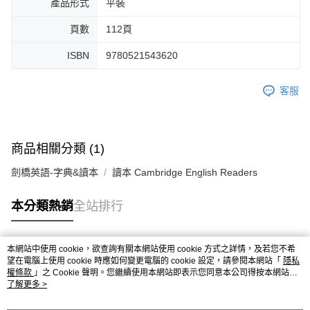
產品形式
平裝
頁數
112頁
ISBN
9780521543620
客服
商品相關分類 (1)
劍橋英語-字典&讀本
讀本 Cambridge English Readers
本分類熱銷
全站排行
本網站中使用 cookie，欲查詢有關本網站使用 cookie 方式之詳情，及若您不希
熱門標籤
望在電腦上使用 cookie 時應如何變更電腦的 cookie 設定，請參閱本網站「
隱私
權條款
」之 Cookie 聲明。您繼續使用本網站即表示您同意本公司得按本網站使
用條款之 Cookie 聲明使用 cookie。
了解更多 >