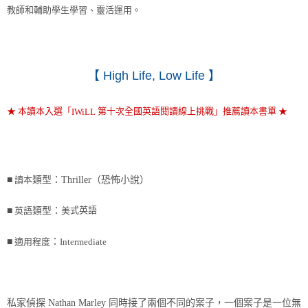
教師和輔助學生學習、靈活運用。
【
High Life, Low Life
】
★ 本讀本入選「
第十次全國英語閱讀線上挑戰」推薦讀本書單
★
IWiLL
■
讀本
類型：
Thriller
（恐怖小說）
式英語
■
英語
類型：
美
■
適用程度
：
Intermediate
私家偵探 Nathan Marley 同時接了兩個不同的案子，一個案子是一位無