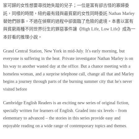
家可歸的女性想要尋找她失蹤的兒子；一位是富有卻古怪的寡婦委
託，同樣的時間，紐約最有錢與最貧窮的女性同時委託 Nathan Marley
替她們辦事，不過在偵察的過程中卻面臨了危險的處境。本書以富有
與貧窮兩種不同世界衍生的罪惡事件讓《High Life, Low Life》成為一
本好看的推理小說。
Grand Central Station, New York in mid-July. It's early morning, but
everyone is suffering in the heat. Private investigator Nathan Marley is on
his way to another wasted day at the office. But a chance meeting with a
homeless woman, and a surprise telephone call, change all that and Marley
begins a journey through parts of the burning summer city that he's never
visited before
Cambridge English Readers is an exciting new series of original fiction,
specially written for learners of English. Graded into six levels – from
elementary to advanced – the stories in this series provide easy and
enjoyable reading on a wide range of contemporary topics and themes.