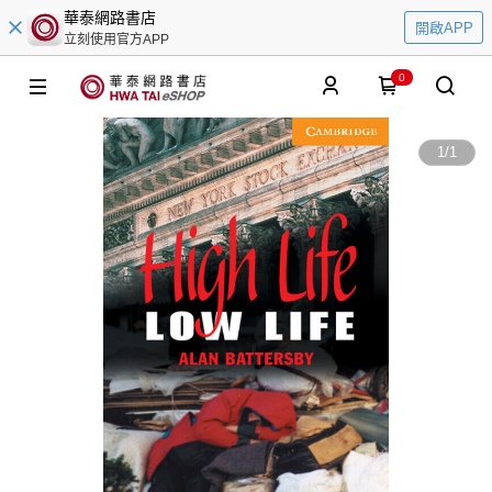
華泰網路書店
開啟APP
立刻使用官方APP
0
1
/
1