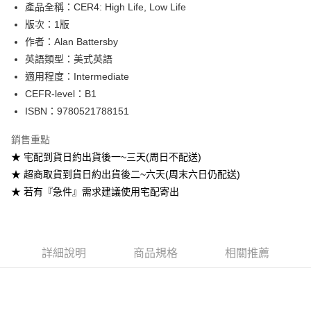
產品全稱：CER4: High Life, Low Life
ATM付款
版次：1版
作者：Alan Battersby
運送方式
英語類型：美式英語
全家取貨付款
適用程度：Intermediate
每筆NT$60
CEFR-level：B1
ISBN：9780521788151
付款後全家取貨
每筆NT$60
銷售重點
★ 宅配到貨日約出貨後一~三天(周日不配送)
7-11取貨付款
★ 超商取貨到貨日約出貨後二~六天(周末六日仍配送)
每筆NT$60
★ 若有『急件』需求建議使用宅配寄出
付款後7-11取貨
每筆NT$60
宅配-台灣本島
詳細說明
商品規格
相關推薦
每筆NT$100
宅配-離島
每筆NT$160