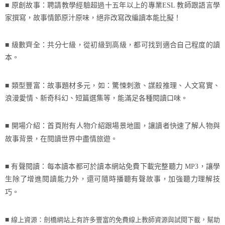
■ 原創故事：聘請教學經驗超過十五年以上的專業
ESL
教師跟語言學
家撰寫，故事情節原汁原味，絕非改寫改編讀本能比擬！
■ 級數齊全：共分七級，從初級到高級，都可找到適合自己程度的讀
本。
■ 類型豐富：故事題材多元，如：驚悚刺激、謀殺推理、人文寫實、
浪漫愛情、新奇科幻、短篇選集等，能滿足各種閱讀口味。
■ 開場介紹：首頁附有人物介紹跟場景地圖，讓讀者快速了解人物與
故事背景，在閱讀世界中盡情旅遊。
■ 有聲閱讀：每本讀本都可於讀本網站免費下載完整聽力
MP3
，讓學
生除了增進閱讀能力外，還可隨時播聽有聲故事，加強聽力理解技
巧。
線上資源：劍橋網站上有許多豐富的免費線上教師資源與試閱下載，幫助
■