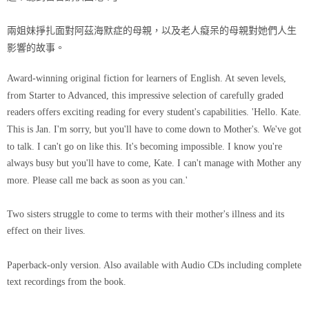
兩姐妹掙扎面對阿茲海默症的母親，以及老人癡呆的母親對她們人生
影響的故事。
Award-winning original fiction for learners of English. At seven levels,
from Starter to Advanced, this impressive selection of carefully graded
readers offers exciting reading for every student's capabilities. 'Hello. Kate.
This is Jan. I'm sorry, but you'll have to come down to Mother's. We've got
to talk. I can't go on like this. It's becoming impossible. I know you're
always busy but you'll have to come, Kate. I can't manage with Mother any
more. Please call me back as soon as you can.'
Two sisters struggle to come to terms with their mother's illness and its
effect on their lives.
Paperback-only version. Also available with Audio CDs including complete
text recordings from the book.