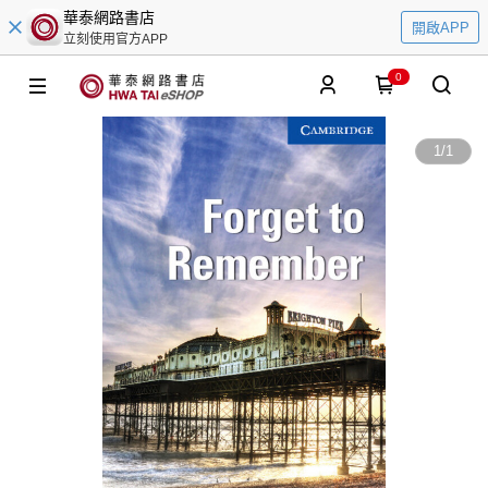
華泰網路書店
開啟APP
立刻使用官方APP
0
1
/
1