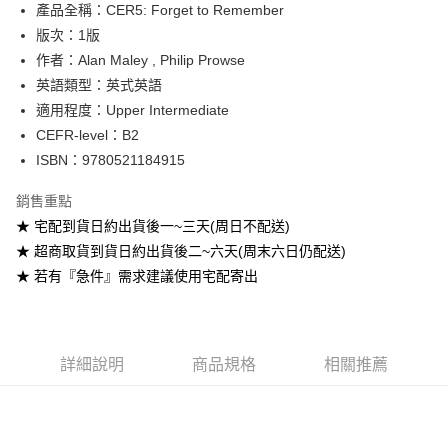
產品全稱：CER5: Forget to Remember
ATM付款
版次：1版
作者：Alan Maley , Philip Prowse
運送方式
英語類型：英式英語
全家取貨付款
適用程度：Upper Intermediate
每筆NT$60
CEFR-level：B2
ISBN：9780521184915
付款後全家取貨
每筆NT$60
銷售重點
★ 宅配到貨日約出貨後一~三天(周日不配送)
7-11取貨付款
★ 超商取貨到貨日約出貨後二~六天(周末六日仍配送)
每筆NT$60
★ 若有『急件』需求建議使用宅配寄出
付款後7-11取貨
每筆NT$60
宅配-台灣本島
詳細說明
商品規格
相關推薦
每筆NT$100
宅配-離島
每筆NT$160