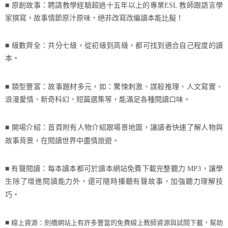
■ 原創故事：聘請教學經驗超過十五年以上的專業
ESL
教師跟語言學
家撰寫，故事情節原汁原味，絕非改寫改編讀本能比擬！
■ 級數齊全：共分七級，從初級到高級，都可找到適合自己程度的讀
本。
■ 類型豐富：故事題材多元，如：驚悚刺激、謀殺推理、人文寫實、
浪漫愛情、新奇科幻、短篇選集等，能滿足各種閱讀口味。
■ 開場介紹：首頁附有人物介紹跟場景地圖，讓讀者快速了解人物與
故事背景，在閱讀世界中盡情旅遊。
■ 有聲閱讀：每本讀本都可於讀本網站免費下載完整聽力
MP3
，讓學
生除了增進閱讀能力外，還可隨時播聽有聲故事，加強聽力理解技
巧。
線上資源：劍橋網站上有許多豐富的免費線上教師資源與試閱下載，幫助
■