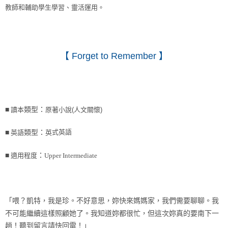
教師和輔助學生學習、靈活運用。
【
Forget to Remember
】
■
讀本
類型：
原著小說(人文關懷)
式英語
■
英語
類型：
英
■
適用程度
：
Upper Intermediate
「喂？凱特，我是珍。不好意思，妳快來媽媽家，我們需要聊聊。我
不可能繼續這樣照顧她了。我知道妳都很忙，但這次妳真的要南下一
趟！聽到留言請快回電！」