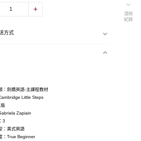
清除
紀錄
送方式
次付款
付款
類：劍橋英語-主課程教材
bridge Little Steps
y
1版
riela Zapiain
：3
型：美式英語
True Beginner