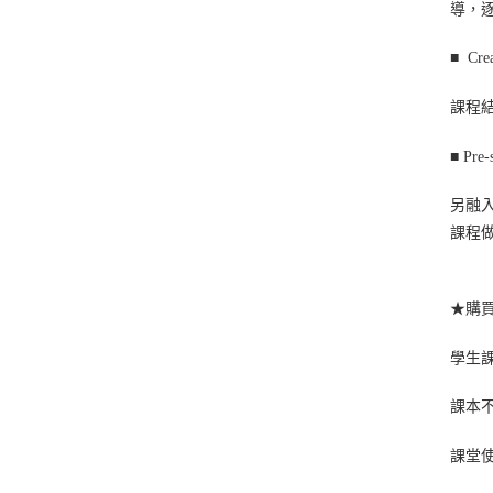
導，
■
Crea
課程結
■
Pre-
另融入
課程
★購
學生課
課本不
課堂使