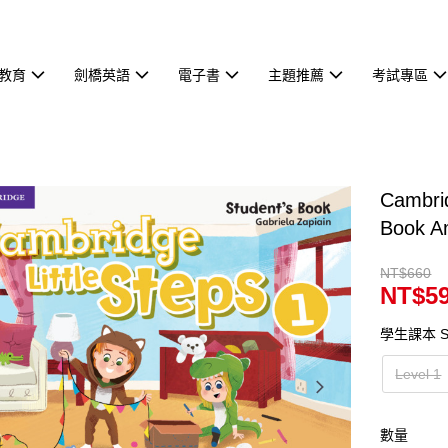
教育
劍橋英語
電子書
主題推薦
考試專區
Cambri
Book A
NT$660
NT$5
學生課本 St
Level 1
數量