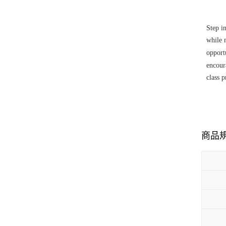
Step i
while 
opport
encoura
class p
商品