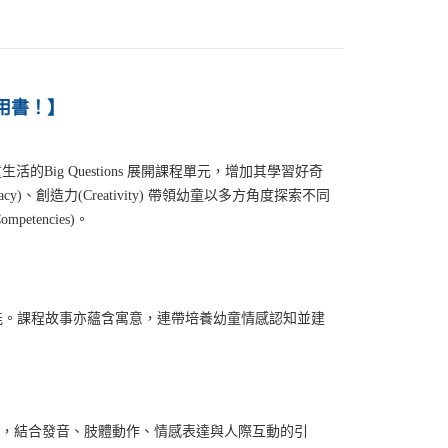
薦用書！】
 ，以貼近幼童生活的Big Questions 展開課程單元，增加其學習好奇
cy)、創造力(Creativity) 帶領幼童以多方角度探索不同
tencies)。
能。課程故事亦蘊含寓意，連帶培養幼童情感認知並建
學者共同設計，結合發音、肢體動作、情感表達與人際互動的引