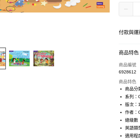
付款與運
付款方式
商品特色
信用卡一
商品編號
6928612
超商取貨
商品特色
Apple Pay
商品分
系列：Cam
Google Pa
版次：
ATM付款
作者：Gab
總級數
英語類
運送方式
適用程度：