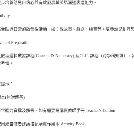
逐步培養幼兒自信心並有效發展其英語溝通表達能力。
tivity
合貼近日常的啟發性活動，如：說故事、戲劇、繪畫等，培養幼兒創意思維，進而發
school Preparation
數理邏輯啟發課程(Concept & Numeracy) 及CLIL 課程（跨
做準備。
買提示：
本(無附解答)
含聽力音檔及解答，如有需要請購買教師手冊 Teacher's Edition
用或自修者建議搭配購買作業本 Activity Book