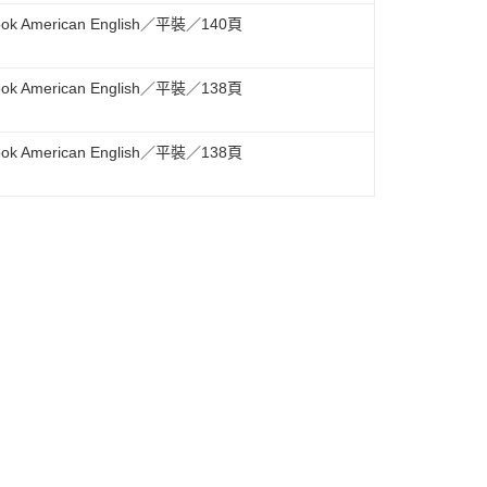
s Book American English／平裝／140頁
s Book American English／平裝／138頁
s Book American English／平裝／138頁