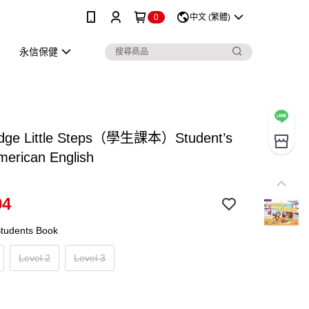
0
中文 (繁體)
永信保健
dge Little Steps（學生課本）Student’s
merican English
94
udents Book
Level 2
Level 3