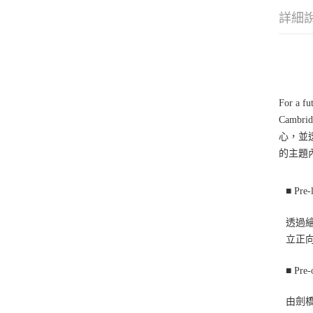
詳細
For a fu
Cambr
心，並透
的主題內
■
Pre-
透過
立正
■
Pre-
由劍橋