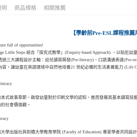
說明
商品規格
相關推薦
【學齡前Pre-ESL課程推
ture full of opportunities!
idge Little Steps 結合「探究式教學」(Enquiry-based Approach)
過三大課程設計主軸：幼兒讀寫萌發(Pre-literacy)、口語溝通表達(Pre-ora
容，讓幼童在英語環境中自然地培養21 世紀必備的生活素養能力 (Life Compe
literacy
繪本式故事章節，啟發幼童對於印刷文學的認知，進而發展其基本讀寫技
向的社會價值觀。
oracy
大學出版社與劍橋大學教育學院 (Faculty of Education) 專家