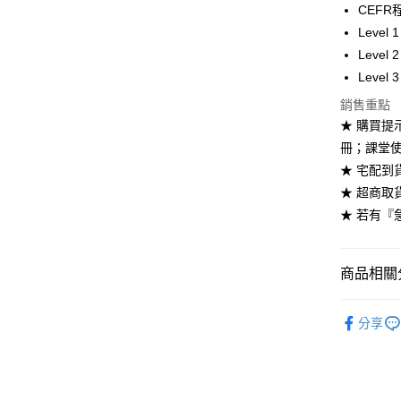
全家取貨
CEFR
每筆NT$6
Level 
Level 
付款後全
Level 
每筆NT$6
銷售重點
7-11取貨
★ 購買
每筆NT$6
冊；課堂
★ 宅配到
付款後7-1
★ 超商取
每筆NT$6
★ 若有『
宅配-台灣
每筆NT$1
商品相關分
宅配-離島
劍橋英語-
每筆NT$1
分享