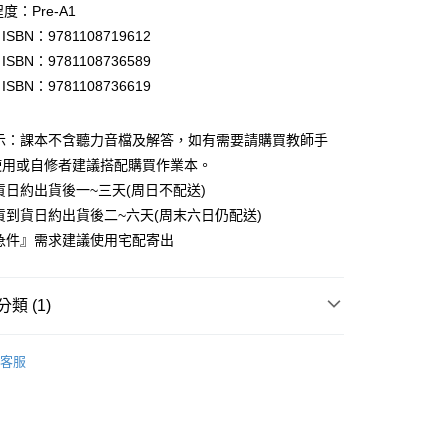
付款
程度：Pre-A1
0
1 ISBN：9781108719612
2 ISBN：9781108736589
家取貨
3 ISBN：9781108736619
0
付款
提示：課本不含聽力音檔及解答，如有需要請購買教師手
0
使用或自修者建議搭配購買作業本。
貨日約出貨後一~三天(周日不配送)
1取貨
貨到貨日約出貨後二~六天(周末六日仍配送)
0
急件』需求建議使用宅配寄出
本島
00
類 (1)
主課程教材
幼稚園
60
客服