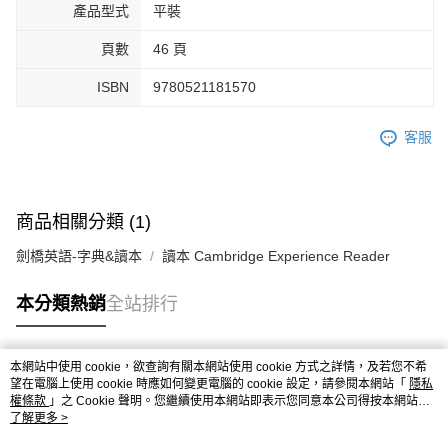
產品型式
平裝
頁數
46 頁
ISBN
9780521181570
客服
商品相關分類 (1)
劍橋英語-字典&讀本
讀本 Cambridge Experience Reader
本分類熱銷
全站排行
本網站中使用 cookie，欲查詢有關本網站使用 cookie 方式之詳情，及若您不希
熱門標籤
望在電腦上使用 cookie 時應如何變更電腦的 cookie 設定，請參閱本網站「
隱私
權條款
」之 Cookie 聲明。您繼續使用本網站即表示您同意本公司得按本網站使
用條款之 Cookie 聲明使用 cookie。
了解更多 >