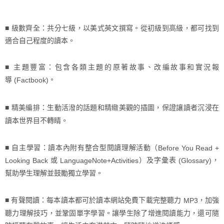
■
級數齊全：共分七級，以美式英文撰寫。從初級到高級，都可找到
適合自己程度的讀本。
■
主題豐富：包含各類主題的原著故事、改編故事和實況報
導
。
(Factbook)
■
精美編排：生動活潑的話題和精緻美觀的插圖，保證讓讀者沉浸在
讀本世界目不轉睛。
■
自主學習：讀本內附有整合型閱讀理解活動（
Before You Read +
或
）及字彙表
，
Looking Back
LanguageNote+Activities
(Glossary)
幫助學生理解並鼓勵獨立學習。
■
有聲閱讀：每本讀本都可於讀本網站免費下載完整聽力
，加強
MP3
聽力理解技巧，並鞏固單字學習。讓學生除了增進閱讀能力，還可隨