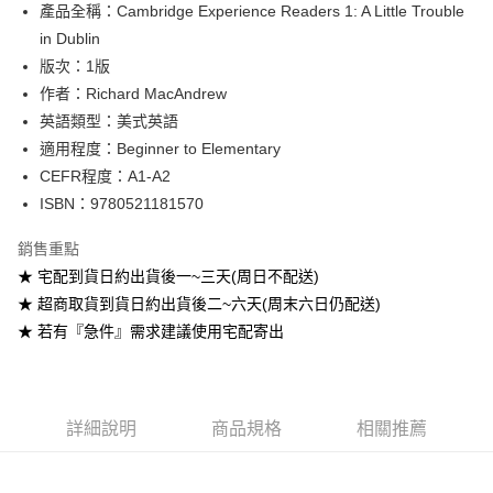
產品全稱：Cambridge Experience Readers 1: A Little Trouble
ATM付款
in Dublin
版次：1版
運送方式
作者：Richard MacAndrew
全家取貨付款
英語類型：美式英語
每筆NT$60
適用程度：Beginner to Elementary
CEFR程度：A1-A2
付款後全家取貨
ISBN：9780521181570
每筆NT$60
銷售重點
7-11取貨付款
★ 宅配到貨日約出貨後一~三天(周日不配送)
每筆NT$60
★ 超商取貨到貨日約出貨後二~六天(周末六日仍配送)
付款後7-11取貨
★ 若有『急件』需求建議使用宅配寄出
每筆NT$60
宅配-台灣本島
每筆NT$100
詳細說明
商品規格
相關推薦
宅配-離島
每筆NT$160