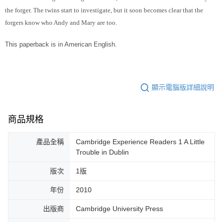
the forger. The twins start to investigate, but it soon becomes clear that the
forgers know who Andy and Mary are too.
This paperback is in American English.
顯示電腦版詳細說明
商品規格
產品全稱
Cambridge Experience Readers 1 A Little
Trouble in Dublin
版次
1版
年份
2010
出版商
Cambridge University Press