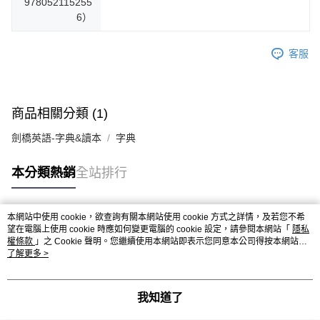
978052115255
6）
客服
商品相關分類 (1)
劍橋英語-字典&讀本
字典
本分類熱銷
全站排行
本網站中使用 cookie，欲查詢有關本網站使用 cookie 方式之詳情，及若您不希
熱門標籤
望在電腦上使用 cookie 時應如何變更電腦的 cookie 設定，請參閱本網站「
隱私
權條款
」之 Cookie 聲明。您繼續使用本網站即表示您同意本公司得按本網站使
用條款之 Cookie 聲明使用 cookie。
了解更多 >
我知道了