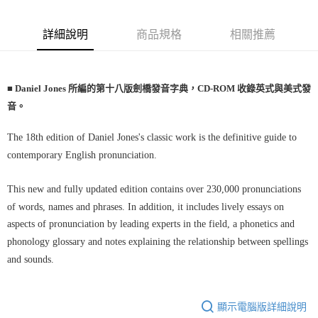
宅配-離島
詳細說明
商品規格
相關推薦
每筆NT$160
■ Daniel Jones 所編的第十八版劍橋發音字典，CD-ROM 收錄英式與美式發
音。
The 18th edition of Daniel Jones's classic work is the definitive guide to
contemporary English pronunciation.
This new and fully updated edition contains over 230,000 pronunciations
of words, names and phrases. In addition, it includes lively essays on
aspects of pronunciation by leading experts in the field, a phonetics and
phonology glossary and notes explaining the relationship between spellings
and sounds.
顯示電腦版詳細說明