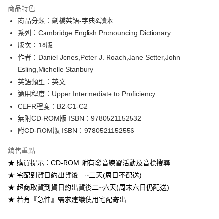
Apple Pay
商品特色
Google Pay
商品分類：劍橋英語-字典&讀本
系列：Cambridge English Pronouncing Dictionary
ATM付款
版次：18版
作者：Daniel Jones,Peter J. Roach,Jane Setter,John
運送方式
Esling,Michelle Stanbury
全家取貨付款
英語類型：英文
每筆NT$60
適用程度：Upper Intermediate to Proficiency
CEFR程度：B2-C1-C2
付款後全家取貨
無附CD-ROM版 ISBN：9780521152532
每筆NT$60
附CD-ROM版 ISBN：9780521152556
7-11取貨付款
銷售重點
每筆NT$60
★ 購買提示：CD-ROM 附有發音練習活動及音標搜尋
付款後7-11取貨
★ 宅配到貨日約出貨後一~三天(周日不配送)
每筆NT$60
★ 超商取貨到貨日約出貨後二~六天(周末六日仍配送)
★ 若有『急件』需求建議使用宅配寄出
宅配-台灣本島
每筆NT$100