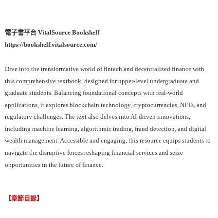
電子書平台 VitalSource Bookshelf
https://bookshelf.vitalsource.com/
Dive into the transformative world of fintech and decentralized finance with
this comprehensive textbook, designed for upper-level undergraduate and
graduate students. Balancing foundational concepts with real-world
applications, it explores blockchain technology, cryptocurrencies, NFTs, and
regulatory challenges. The text also delves into AI-driven innovations,
including machine learning, algorithmic trading, fraud detection, and digital
wealth management. Accessible and engaging, this resource equips students to
navigate the disruptive forces reshaping financial services and seize
opportunities in the future of finance.
【章節目錄】