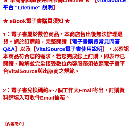
★ 【
★ 本商品閱讀使用期限為Lifetime
VitalSource
】
平台 "Lifetime" 說明
★
★ eBook電子書購買須知
1：電子書屬於數位商品，本商店售出後無法辦理退
【
貨。請於訂購前，完整閱讀
電子書購買常見問答
】
【
】
以及
，以確認
Q&A
VitalSource電子書使用說明
本商品符合您的需求。若您完成線上訂購，即表示已
閱讀、瞭解並完全接受數位內容服務須依照電子書平
台VitalSource與出版商之規範。
2：電子書兌換碼約5~7個工作天Email寄出，訂購資
料請填入可收件Email信箱。
【內容簡介】