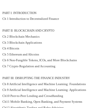
PART I: INTRODUCTION
Ch 1 Introduction to Decentralized Finance
PART II: BLOCKCHAIN AND CRYPTO
Ch 2 Blockchain Mechanics
Ch 3 Blockchain Applications
Ch 4 Bitcoin
Ch 5 Ethereum and Altcoins
Ch 6 Non-Fungible Tokens, ICOs, and More Blockchains
Ch 7 Crypto Regulation and Accounting
PART III: DISRUPTING THE FINANCE INDUSTRY
Ch 8 Artificial Intelligence and Machine Learning: Foundations
Ch 9 Artificial Intelligence and Machine Learning: Applications
Ch10 Peer-to-Peer Lending and Crowdfunding
Ch11 Mobile Banking, Open Banking, and Payment Systems
Ch12 Algorithmic Trading and Robo-Advising