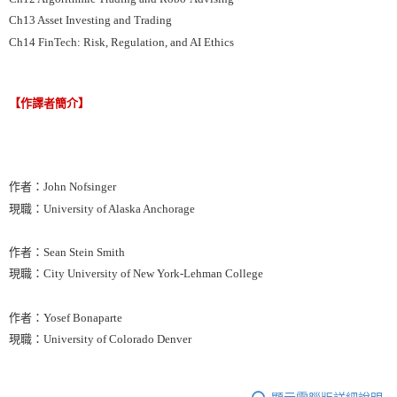
Ch13 Asset Investing and Trading
Ch14 FinTech: Risk, Regulation, and AI Ethics
【作譯者簡介】
作者：John Nofsinger
現職：University of Alaska Anchorage
作者：Sean Stein Smith
現職：City University of New York-Lehman College
作者：Yosef Bonaparte
現職：University of Colorado Denver