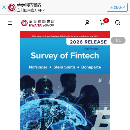
華泰網路書店
開啟APP
立刻使用官方APP
0
1
/
1