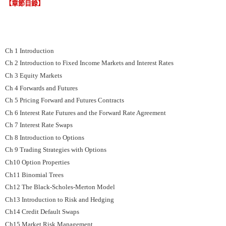
【章節目錄】
Ch 1 Introduction
Ch 2 Introduction to Fixed Income Markets and Interest Rates
Ch 3 Equity Markets
Ch 4 Forwards and Futures
Ch 5 Pricing Forward and Futures Contracts
Ch 6 Interest Rate Futures and the Forward Rate Agreement
Ch 7 Interest Rate Swaps
Ch 8 Introduction to Options
Ch 9 Trading Strategies with Options
Ch10 Option Properties
Ch11 Binomial Trees
Ch12 The Black-Scholes-Merton Model
Ch13 Introduction to Risk and Hedging
Ch14 Credit Default Swaps
Ch15 Market Risk Management