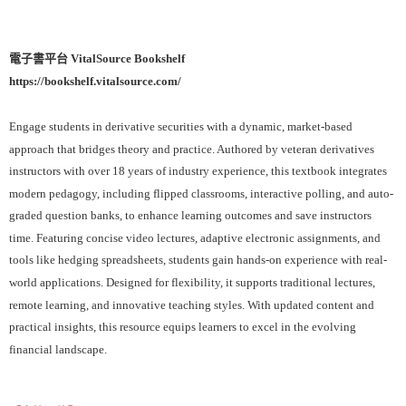
電子書平台 VitalSource Bookshelf
https://bookshelf.vitalsource.com/
Engage students in derivative securities with a dynamic, market-based
approach that bridges theory and practice. Authored by veteran derivatives
instructors with over 18 years of industry experience, this textbook integrates
modern pedagogy, including flipped classrooms, interactive polling, and auto-
graded question banks, to enhance learning outcomes and save instructors
time. Featuring concise video lectures, adaptive electronic assignments, and
tools like hedging spreadsheets, students gain hands-on experience with real-
world applications. Designed for flexibility, it supports traditional lectures,
remote learning, and innovative teaching styles. With updated content and
practical insights, this resource equips learners to excel in the evolving
financial landscape.