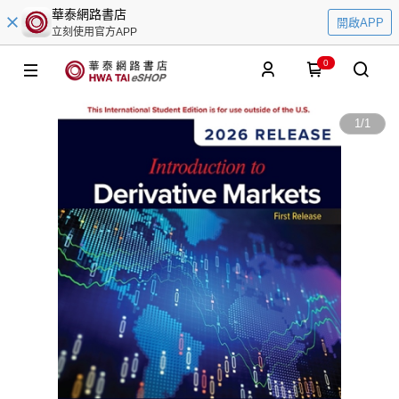
華泰網路書店
開啟APP
立刻使用官方APP
0
1
/
1