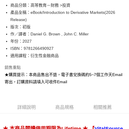
ATM付款
商品分類：高等教育－財務 >投資
產品全稱：eBook/Introduction to Derivative Markets(2026
運送方式
Release)
版次：初版
數位發送
作／譯者：Daniel G. Brown , John C. Miller
免運費
年份：2027
ISBN：9781266490927
適用課程：衍生性金融商品
銷售重點
★購買提示：本商品售出不退，電子書兌換碼約5~7個工作天Email
寄出，訂購資料請填入可收件Email
詳細說明
商品規格
相關推薦
★ 【
★ 本商品閱讀使用期限為Lifetime
VitalSource