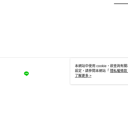
本網站中使用 cookie，欲查詢有關
設定，請參閱本網站「
隱私權條款
使用 cookie。
了解更多 >
TW-MWG1-66-30 Web2.0 
© 2026 by 華泰文化事業股份有限公司