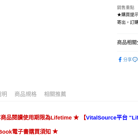
銷售重點
★購買提示
寄出，訂購
商品相關分
高等教育
分享
說明
商品規格
相關推薦
★ 【
本商品閱讀使用期限為Lifetime
VitalSource平台 "Li
★
eBook電子書購買須知