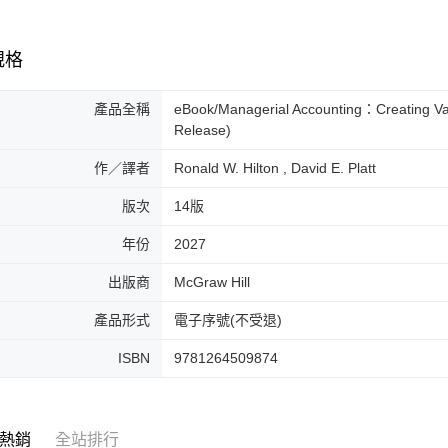
規格
產品全稱
eBook/Managerial Accounting：Creating Va
Release)
作／譯者
Ronald W. Hilton , David E. Platt
版次
14版
年份
2027
出版商
McGraw Hill
產品形式
電子序號(不受退)
ISBN
9781264509874
熱銷
全站排行