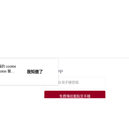
 cookie
kie 聲明
我知道了
官方APP
免費傳送載點至手機
若接到可疑電話，請洽詢165反詐騙專線
本站最佳瀏覽環境請使用 Google Chrome、Firefox 或 Edge 以上版本