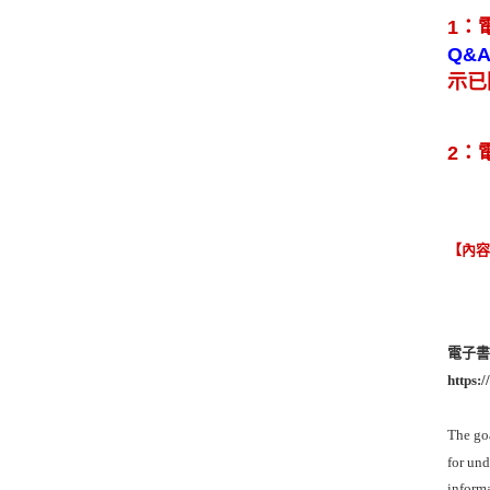
1：
Q&
示已
2：
【內
電子書平台
https:
The goa
for und
informa