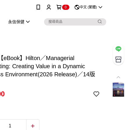
0
中文 (繁體)
永信保健
Book】Hilton／Managerial
ing: Creating Value in a Dynamic
ss Environment(2026 Release)／14版
90