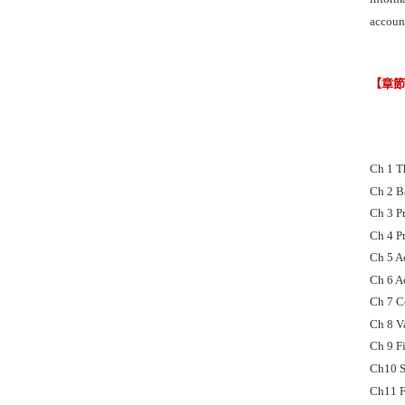
account
【章
Ch 1 T
Ch 2 B
Ch 3 P
Ch 4 P
Ch 5 A
Ch 6 Ac
Ch 7 C
Ch 8 V
Ch 9 F
Ch10 S
Ch11 F