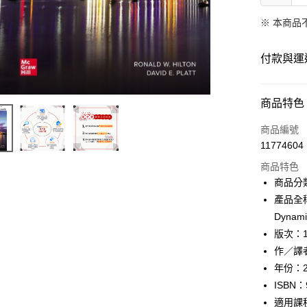
※ 本商品
付款與運
付款方式
商品特色
信用卡一
商品編號
11774604
Apple Pay
商品特色
Google Pa
商品分
產品全稱：e
ATM付款
Dynami
版次：
運送方式
作／譯者：R
年份：2
數位發送
ISBN：
免運費
適用課