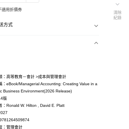
不適用折價券
清除
紀錄
送方式
次付款
y
類：高等教育－會計 >成本與管理會計
Book/Managerial Accounting: Creating Value in a
c Business Environment(2026 Release)
14版
onald W. Hilton , David E. Platt
027
9781264509874
程：管理會計