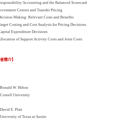
esponsibility Accounting and the Balanced Scorecard
nvestment Centers and Transfer Pricing
ecision Making: Relevant Costs and Benefits
arget Costing and Cost Analysis for Pricing Decisions
apital Expenditure Decisions
location of Support Activity Costs and Joint Costs
譯者簡介】
nald W. Hilton
rnell University
vid E. Platt
versity of Texas at Austin