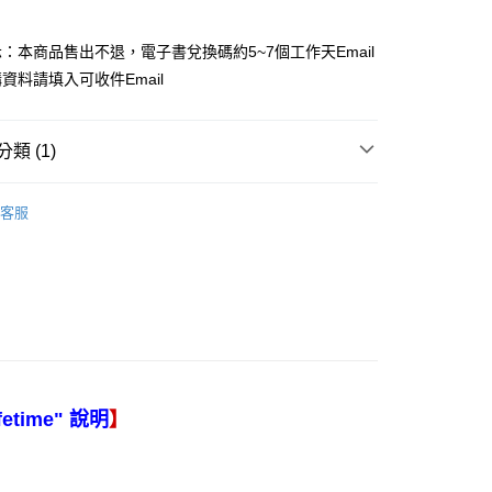
：本商品售出不退，電子書兌換碼約5~7個工作天Email
資料請填入可收件Email
類 (1)
－會計
成本與管理會計
客服
】
fetime" 說明