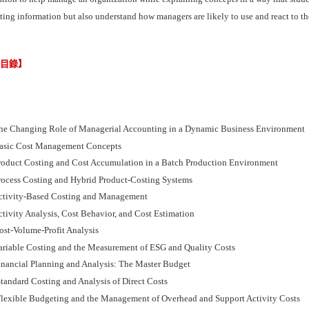
ing information but also understand how managers are likely to use and react to the
節目錄】
he Changing Role of Managerial Accounting in a Dynamic Business Environment
asic Cost Management Concepts
roduct Costing and Cost Accumulation in a Batch Production Environment
rocess Costing and Hybrid Product-Costing Systems
ctivity-Based Costing and Management
tivity Analysis, Cost Behavior, and Cost Estimation
ost-Volume-Profit Analysis
ariable Costing and the Measurement of ESG and Quality Costs
inancial Planning and Analysis: The Master Budget
tandard Costing and Analysis of Direct Costs
lexible Budgeting and the Management of Overhead and Support Activity Costs