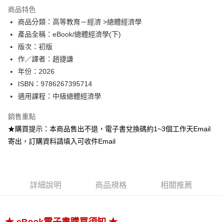
Google Pay
商品特色
ATM付款
商品分類：高等教育－經濟 >總體經濟學
產品全稱：eBook/總體經濟學(下)
運送方式
版次：初版
作／譯者：趙捷謙
數位發送
年份：2026
免運費
ISBN：9786267395714
適用課程：中級總體經濟學
銷售重點
★購買提示：本商品售出不退，電子書兌換碼約1~3個工作天Email
寄出，訂購資料請填入可收件Email
詳細說明
商品規格
相關推薦
★
★ eBook電子書購買須知