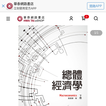
華泰網路書店
開啟APP
立刻使用官方APP
0
1
/
1