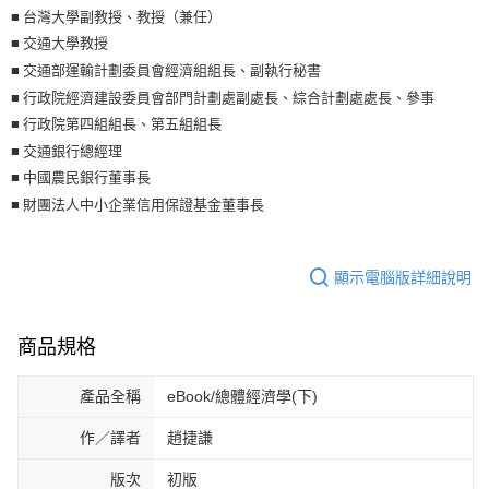
■ 台灣大學副教授、教授（兼任）
■ 交通大學教授
■ 交通部運輸計劃委員會經濟組組長、副執行秘書
■ 行政院經濟建設委員會部門計劃處副處長、綜合計劃處處長、參事
■ 行政院第四組組長、第五組組長
■ 交通銀行總經理
■ 中國農民銀行董事長
■ 財團法人中小企業信用保證基金董事長
顯示電腦版詳細說明
商品規格
產品全稱
eBook/總體經濟學(下)
作／譯者
趙捷謙
版次
初版