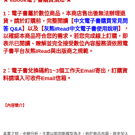
1：電子書屬於數位商品，本商店售出後無法辦理退
【
貨。請於訂購前，完整閱讀
中文電子書購買常見問
】
【
】
以及
，
答 Q&A
灰熊iRead中文電子書使用說明
以確認本商品符合您的需求。若您完成線上訂購，即
表示已閱讀、瞭解並完全接受數位內容服務須依照電
子書平台灰熊iRead與出版商之規範。
2：電子書兌換碼約1~3個工作天Email寄出，訂購資
料請填入可收件Email信箱。
【內容簡介】
本書之短、中期分析，主要以凱因斯模型為主，始於商品市場，逐步加入