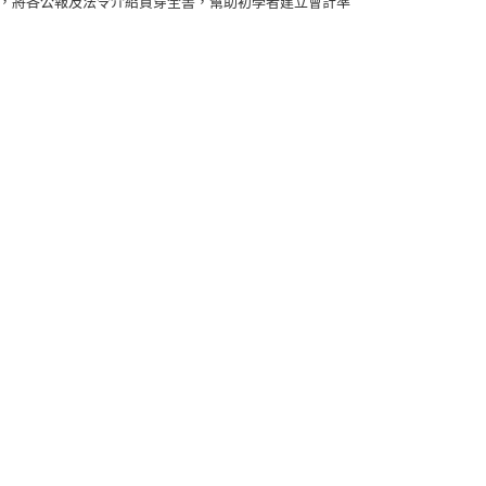
規定，將各公報及法令介紹貫穿全書，幫助初學者建立會計準