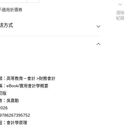
不適用折價券
清除
紀錄
送方式
次付款
y
類：高等教育－會計 >財務會計
：eBook/實用會計學概要
初版
者：吳嘉勳
026
9786267395752
程：會計學原理