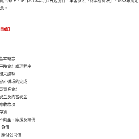
配合修正，並自2016年1月1日起施行。本書參照「商業會計法」、IFRS等
概念。
節目錄】
 基本概念
 平時會計處理程序
 期末調整
 會計循環的完成
 買賣業會計
 現金及約當現金
 應收款項
 存貨
 不動產、廠房及設備
章 負債
章 應付公司債