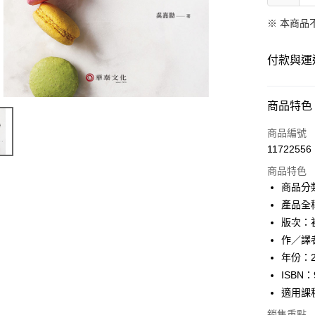
※ 本商品
付款與運
付款方式
商品特色
信用卡一
商品編號
11722556
Apple Pay
商品特色
Google Pa
商品分
產品全稱
ATM付款
版次：
作／譯
運送方式
年份：2
ISBN：
數位發送
適用課
免運費
銷售重點