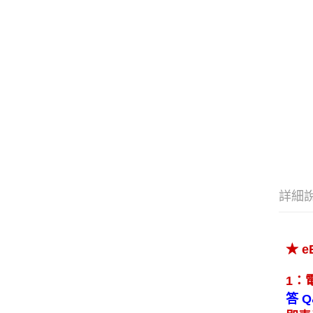
詳細
★ 
1：
答 Q