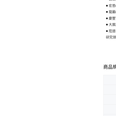
■ 宏
■ 龍
■ 慶
■ 大
■ 陞
研究
商品