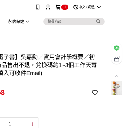
0
中文 (繁體)
永信保健
電子書】吳嘉勳／實用會計學概要／初
本商品售出不退，兌換碼約1~3個工作天寄
入可收件Email)
68