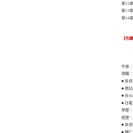
第12
第13
第14
【作
作者
現職
■ 安
■ 德
■ 台
■ 日
學歷
經歷
■ 安
■ 輔