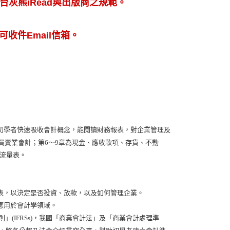
灰熊iRead與出版商之規範。
可收件Email信箱。
初學者快速吸收會計概念，能閱讀財務報表，對企業管理及
買賣業會計；第6～9章為現金、應收款項、存貨、不動
金流量表。
表，以決定是否投資、放款，以及如何管理企業。
應用於會計學領域。
」(IFRSs)，我國「商業會計法」及「商業會計處理準