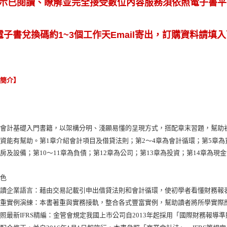
示已閱讀、瞭解並完全接受數位內容服務須依照電子書平台
電子書兌換碼約1~3個工作天Email寄出，訂購資料請填入
容簡介】
為會計基礎入門書籍，以架構分明、淺顯易懂的呈現方式，搭配章末習題，幫助
資能有幫助。第1章介紹會計項目及借貸法則；第2～4章為會計循環；第5章為
房及設備；第10～11章為負債；第12章為公司；第13章為投資；第14章為現
特色
解讀企業語言：藉由交易記載引申出借貸法則和會計循環，使初學者看懂財務報
著重實例演練：本書著重與實務接軌，整合各式豐富實例，幫助讀者將所學實際
照最新IFRS精編：金管會規定我國上市公司自2013年起採用「國際財務報導準則