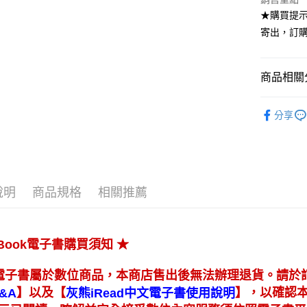
★購買提示
寄出，訂購
商品相關分
高等教育
分享
說明
商品規格
相關推薦
★
eBook電子書購買須知
電子書屬於數位商品，本商店售出後無法辦理退貨。請於
】
【
】
以及
，以確認
&A
灰熊iRead中文電子書使用說明