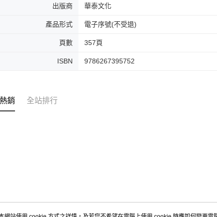
出版商
華泰文化
產品形式
電子序號(不受退)
頁數
357頁
ISBN
9786267395752
熱銷
全站排行
本網站使用 cookie 方式之詳情，及若您不希望在電腦上使用 cookie 時應如何變更電腦的