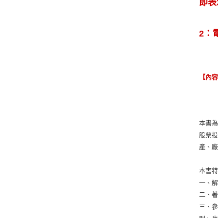
即表
2：
【內
本書
股票投
產、廠
本書
一、
二、
三、參