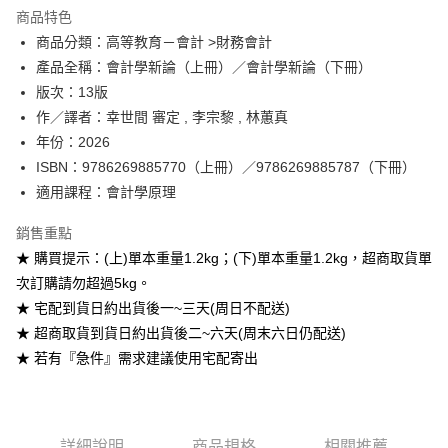
Apple Pay
商品特色
Google Pay
商品分類：高等教育－會計 >財務會計
產品全稱：會計學新論（上冊）／會計學新論（下冊）
ATM付款
版次：13版
作／譯者：幸世間 審定 , 李宗黎 , 林蕙真
運送方式
年份：2026
全家取貨付款
ISBN：9786269885770（上冊）／9786269885787（下冊）
每筆NT$60
適用課程：會計學原理
付款後全家取貨
銷售重點
每筆NT$60
★ 購買提示：(上)單本重量1.2kg；(下)單本重量1.2kg，超商取貨單
次訂購請勿超過5kg。
7-11取貨付款
★ 宅配到貨日約出貨後一~三天(周日不配送)
每筆NT$60
★ 超商取貨到貨日約出貨後二~六天(周末六日仍配送)
付款後7-11取貨
★ 若有『急件』需求建議使用宅配寄出
每筆NT$60
宅配-台灣本島
每筆NT$100
詳細說明
商品規格
相關推薦