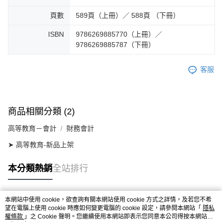
頁數
589頁（上冊）／ 588頁 （下冊）
ISBN
9786269885770（上冊）／
9786269885787（下冊）
客服
商品相關分類 (2)
高等教育－會計
財務會計
➤ 高等教育-新品上架
本分類熱銷
全站排行
本網站中使用 cookie，欲查詢有關本網站使用 cookie 方式之詳情，及若您不希
熱門標籤
望在電腦上使用 cookie 時應如何變更電腦的 cookie 設定，請參閱本網站「
隱私
權條款
」之 Cookie 聲明。您繼續使用本網站即表示您同意本公司得按本網站使