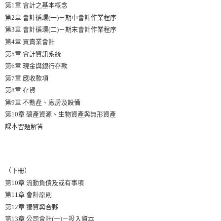
第1章 會計之基本概念
第2章 會計循環(一)－期中會計作業程序
第3章 會計循環(二)－期末會計作業程序
第4章 買賣業會計
第5章 會計資訊系統
第6章 現金與銀行存款
第7章 應收款項
第8章 存貨
第9章 不動產、廠房及設備
第10章 礦產資源、生物資產與無形資產
課本習題解答
（下冊）
第10章 流動負債及或有事項
第11章 會計原則
第12章 獨資與合夥
第13章 公司會計(一)－投入資本