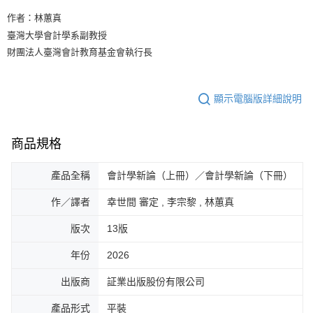
作者：林蕙真
臺灣大學會計學系副教授
財團法人臺灣會計教育基金會執行長
顯示電腦版詳細說明
商品規格
產品全稱
會計學新論（上冊）／會計學新論（下冊）
作／譯者
幸世間 審定 , 李宗黎 , 林蕙真
版次
13版
年份
2026
出版商
証業出版股份有限公司
產品形式
平裝