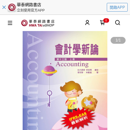
華泰網路書店
開啟APP
立刻使用官方APP
0
1
/
1