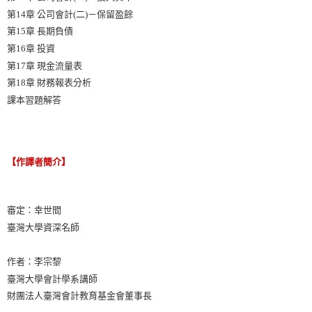
第14章 公司會計(二)－保留盈餘
第15章 長期負債
第16章 投資
第17章 現金流量表
第18章 財務報表分析
課本習題解答
【作譯者簡介】
審定：幸世間
臺灣大學資深名師
作者：李宗黎
臺灣大學會計學系講師
財團法人臺灣會計教育基金會董事長