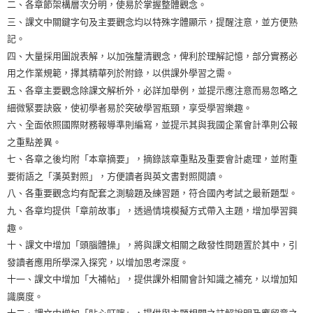
二、各章節架構層次分明，使易於掌握整體觀念。
三、課文中關鍵字句及主要觀念均以特殊字體顯示，提醒注意，並方便熟
記。
四、大量採用圖說表解，以加強釐清觀念，俾利於理解記憶，部分實務必
用之作業規範，擇其精華列於附錄，以供課外學習之需。
五、各章主要觀念除課文解析外，必詳加舉例，並提示應注意而易忽略之
細微緊要訣竅，使初學者易於突破學習瓶頸，享受學習樂趣。
六、全面依照國際財務報導準則編寫，並提示其與我國企業會計準則公報
之重點差異。
七、各章之後均附「本章摘要」，摘錄該章重點及重要會計處理，並附重
要術語之「漢英對照」，方便讀者與英文書對照閱讀。
八、各重要觀念均有配套之測驗題及練習題，符合國內考試之最新題型。
九、各章均提供「章前故事」，透過情境模擬方式帶入主題，增加學習興
趣。
十、課文中增加「頭腦體操」，將與課文相關之啟發性問題置於其中，引
發讀者應用所學深入探究，以增加思考深度。
十一、課文中增加「大補帖」，提供課外相關會計知識之補充，以增加知
識廣度。