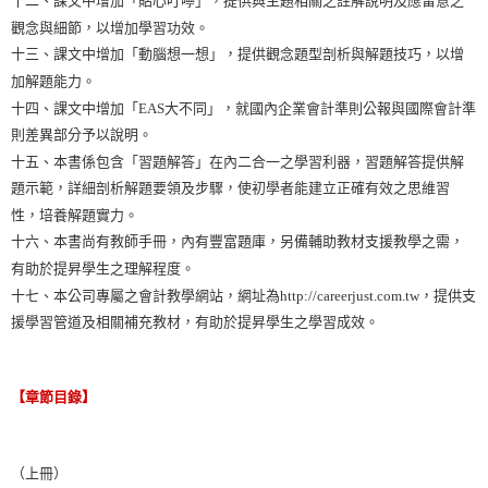
十二、課文中增加「貼心叮嚀」，提供與主題相關之註解說明及應留意之
觀念與細節，以增加學習功效。
十三、課文中增加「動腦想一想」，提供觀念題型剖析與解題技巧，以增
加解題能力。
十四、課文中增加「EAS大不同」，就國內企業會計準則公報與國際會計準
則差異部分予以說明。
十五、本書係包含「習題解答」在內二合一之學習利器，習題解答提供解
題示範，詳細剖析解題要領及步驟，使初學者能建立正確有效之思維習
性，培養解題實力。
十六、本書尚有教師手冊，內有豐富題庫，另備輔助教材支援教學之需，
有助於提昇學生之理解程度。
十七、本公司專屬之會計教學網站，網址為http://careerjust.com.tw，提供支
援學習管道及相關補充教材，有助於提昇學生之學習成效。
【章節目錄】
（上冊）