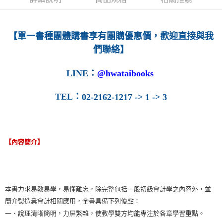
宅配-離島
每筆NT$160
【單一書種團體購書享有團購優惠價，歡迎直接與我
們聯絡】
LINE
：
@hwataibooks
TEL
：
02-2162-1217 -> 1 -> 3
【內容簡介】
本書力求易教易學，易懂難忘，除完整包括一般初級會計學之內容外，並
簡介製造業會計相關應用，全書具備下列優點：
一、說理清晰簡明，力屏繁雜，使教學雙方均能專注於各章學習重點。