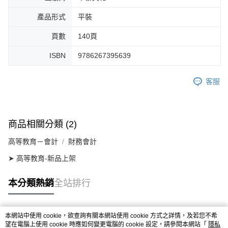
產品形式
平裝
頁數
140頁
ISBN
9786267395639
客服
商品相關分類 (2)
高等教育－會計
財務會計
➤ 高等教育-新品上架
本分類熱銷
全站排行
本網站中使用 cookie，欲查詢有關本網站使用 cookie 方式之詳情，及若您不希
熱門標籤
望在電腦上使用 cookie 時應如何變更電腦的 cookie 設定，請參閱本網站「
隱私