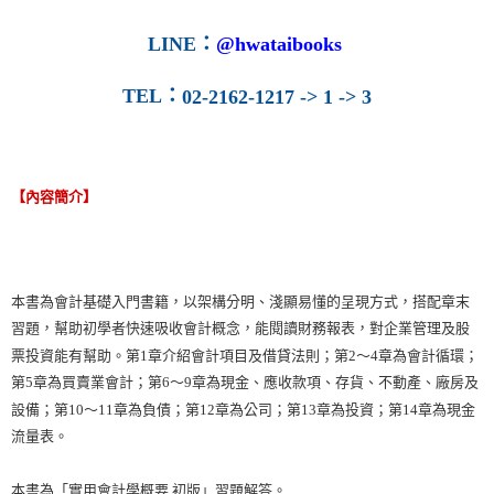
LINE
：
@hwataibooks
TEL
：
02-2162-1217 -> 1 -> 3
【內容簡介】
本書為會計基礎入門書籍，以架構分明、淺顯易懂的呈現方式，搭配章末
習題，幫助初學者快速吸收會計概念，能閱讀財務報表，對企業管理及股
票投資能有幫助。第1章介紹會計項目及借貸法則；第2～4章為會計循環；
第5章為買賣業會計；第6～9章為現金、應收款項、存貨、不動產、廠房及
設備；第10～11章為負債；第12章為公司；第13章為投資；第14章為現金
流量表。
本書為「實用會計學概要 初版」習題解答。