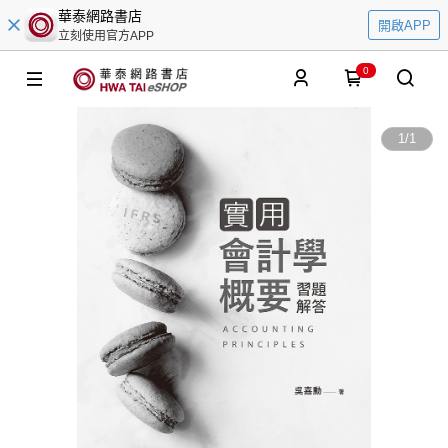
華泰網路書店
開啟APP
立刻使用官方APP
0
1
/
1