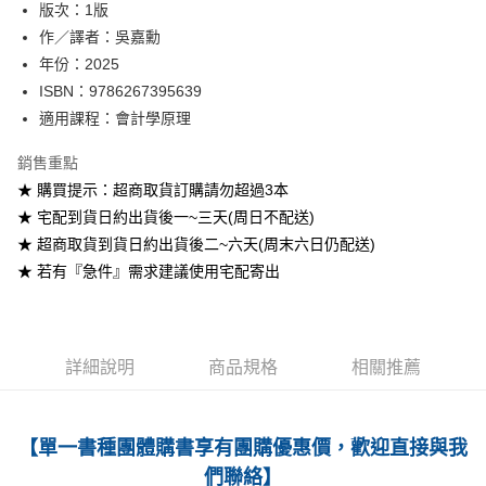
版次：1版
作／譯者：吳嘉勳
運送方式
年份：2025
全家取貨付款
ISBN：9786267395639
每筆NT$60
適用課程：會計學原理
付款後全家取貨
銷售重點
每筆NT$60
★ 購買提示：超商取貨訂購請勿超過3本
★ 宅配到貨日約出貨後一~三天(周日不配送)
7-11取貨付款
★ 超商取貨到貨日約出貨後二~六天(周末六日仍配送)
每筆NT$60
★ 若有『急件』需求建議使用宅配寄出
付款後7-11取貨
每筆NT$60
宅配-台灣本島
詳細說明
商品規格
相關推薦
每筆NT$100
宅配-離島
【單一書種團體購書享有團購優惠價，歡迎直接與我
每筆NT$160
們聯絡】