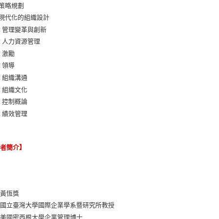
 策略規劃
 現代化的組織設計
章 管理變革與創新
章 人力資源管理
章 激勵
章 領導
章 組織溝通
章 組織文化
章 控制概論
章 績效管理
譯者簡介】
：黃恆獎
：國立臺灣大學國際企業學系暨研究所教授
：美國密西根大學企業管理博士