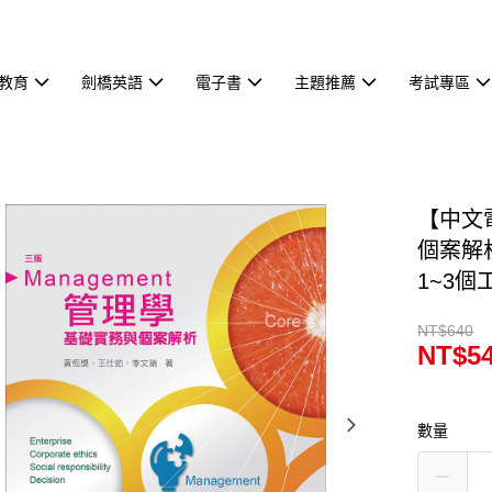
教育
劍橋英語
電子書
主題推薦
考試專區
【中文
個案解
1~3個
NT$640
NT$5
數量