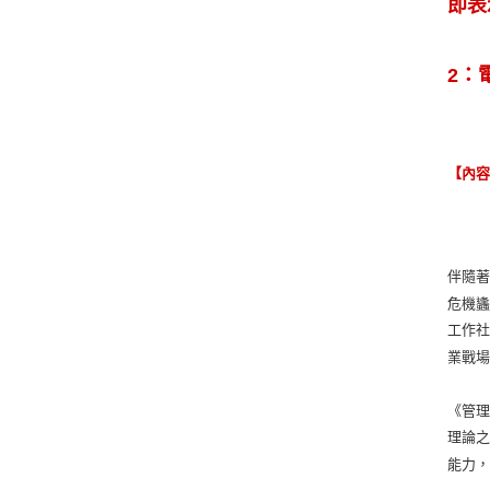
即表
2：
【內
伴隨
危機
工作
業戰
《管
理論
能力