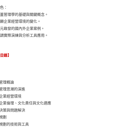
特色：
涵蓋管理學的基礎與關鍵概念。
凸顯企業經營環境的變化。
多元啟發的國內外企業案例。
強調實際演練與分析工具應用。
節目錄】
 管理概論
 管理思潮的演進
 企業經營環境
 企業倫理、文化責任與文化適應
 決策與問題解決
 規劃
 規劃的技術與工具