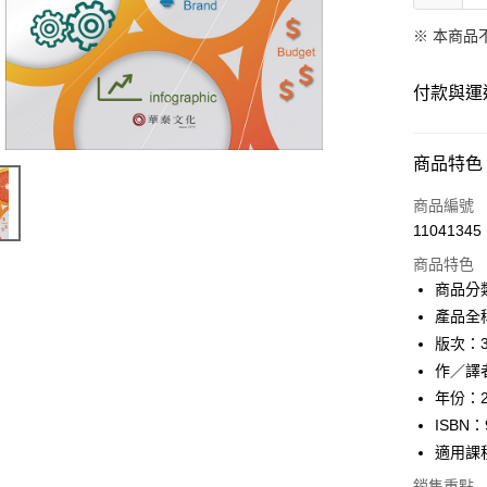
※ 本商品
付款與運
付款方式
商品特色
信用卡一
商品編號
11041345
ATM付款
商品特色
商品分
運送方式
產品全
版次：
數位發送
作／譯
免運費
年份：2
ISBN：
適用課
銷售重點