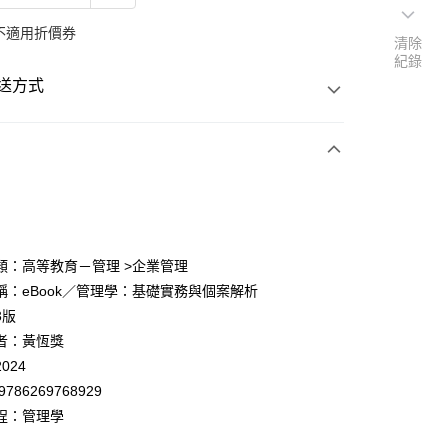
不適用折價券
清除
紀錄
送方式
次付款
類：高等教育－管理 >企業管理
稱：eBook／管理學：基礎實務與個案解析
3版
者：黃恆獎
024
9786269768929
程：管理學