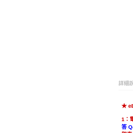
詳細
★ 
1：
答 Q