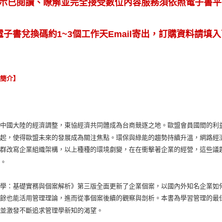
示已閱讀、瞭解並完全接受數位內容服務須依照電子書平台
電子書兌換碼約1~3個工作天Email寄出，訂購資料請填入
容簡介】
著中國大陸的經濟調整，東協經濟共同體成為台商競逐之地。歐盟會員國間的利
蠭起，使得歐盟未來的發展成為關注焦點。環保與綠能的趨勢持續升溫，網路經
社群改寫企業組織架構，以上種種的環境劇變，在在衝擊著企業的經營，這些議
場。
理學：基礎實務與個案解析》第三版全面更新了企業個案，以國內外知名企業如
之餘也能活用管理理論，進而從事個案後續的觀察與剖析。本書為學習管理的最
，並激發不斷追求管理學新知的渴望。