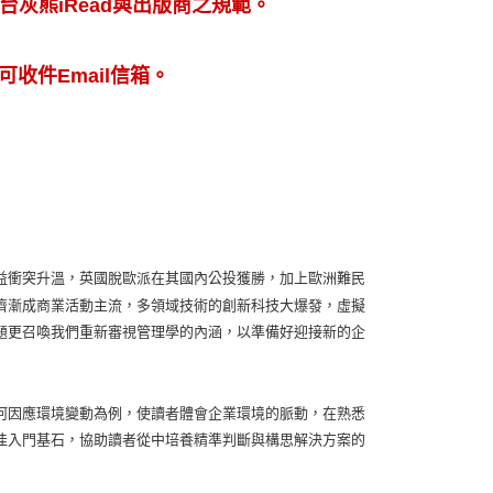
灰熊iRead與出版商之規範。
可收件Email信箱。
益衝突升溫，英國脫歐派在其國內公投獲勝，加上歐洲難民
濟漸成商業活動主流，多領域技術的創新科技大爆發，虛擬
題更召喚我們重新審視管理學的內涵，以準備好迎接新的企
何因應環境變動為例，使讀者體會企業環境的脈動，在熟悉
佳入門基石，協助讀者從中培養精準判斷與構思解決方案的