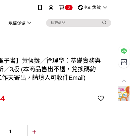
0
中文 (繁體)
永信保健
電子書】黃恆獎／管理學：基礎實務與
析／3版 (本商品售出不退，兌換碼約
工作天寄出，請填入可收件Email)
44