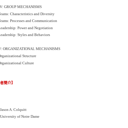
IV: GROUP MECHANISMS
eams: Characteristics and Diversity
eams: Processes and Communication
eadership: Power and Negotiation
eadership: Styles and Behaviors
V: ORGANIZATIONAL MECHANISMS
rganizational Structure
rganizational Culture
譯者簡介】
son A. Colquitt
iversity of Notre Dame