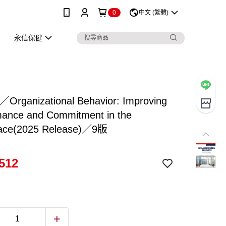
0
中文 (繁體)
永信保健
t／Organizational Behavior: Improving
mance and Commitment in the
ace(2025 Release)／9版
512