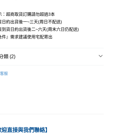
家取貨
示：超商取貨訂購請勿超過3本
0
貨日約出貨後一~三天(周日不配送)
付款
貨到貨日約出貨後二~六天(周末六日仍配送)
0
急件』需求建議使用宅配寄出
1取貨
0
類 (2)
本島
－管理
組織管理
客服
00
育-新品上架
60
歡迎直接與我們聯絡】