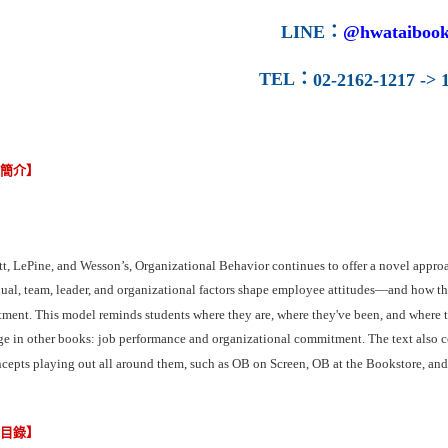
LINE
：
@hwataibook
TEL
：
02-2162-1217 -> 1
容簡介】
t, LePine, and Wesson’s, Organizational Behavior continues to offer a novel approa
ual, team, leader, and organizational factors shape employee attitudes—and how th
ent. This model reminds students where they are, where they've been, and where th
e in other books: job performance and organizational commitment. The text also co
cepts playing out all around them, such as OB on Screen, OB at the Bookstore, an
節目錄】