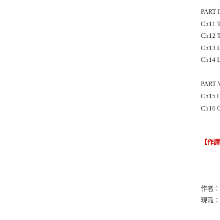
PART 
Ch11 T
Ch12 T
Ch13 L
Ch14 L
PART 
Ch15 O
Ch16 O
【作
作者：Ja
現職：Un