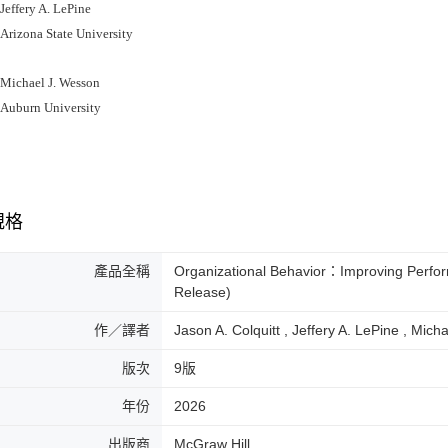
ffery A. LePine
zona State University
chael J. Wesson
burn University
規格
產品全稱
Organizational Behavior：Improving Perfo
Release)
作／譯者
Jason A. Colquitt , Jeffery A. LePine , Mic
版次
9版
年份
2026
出版商
McGraw Hill