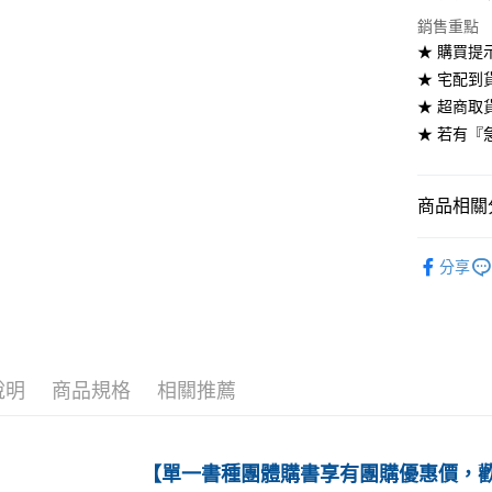
銷售重點
付款後全
★ 購買提
每筆NT$6
★ 宅配到
7-11取貨
★ 超商取
每筆NT$6
★ 若有『
付款後7-1
每筆NT$6
商品相關分
宅配-台灣
高等教育
分享
每筆NT$1
➤ 高等教
宅配-離島
每筆NT$1
說明
商品規格
相關推薦
【單一書種團體購書享有團購優惠價，