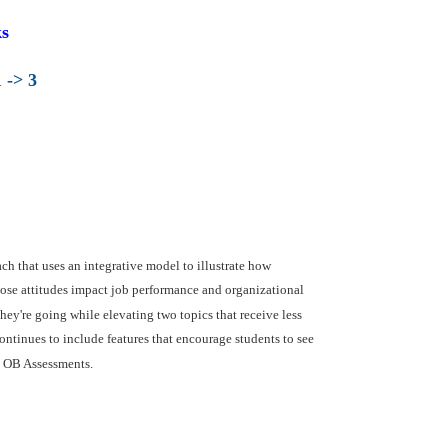
s
 -> 3
ch that uses an integrative model to illustrate how
ose attitudes impact job performance and organizational
ey're going while elevating two topics that receive less
ntinues to include features that encourage students to see
d OB Assessments.