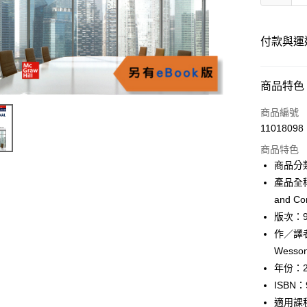
付款與運
付款方式
商品特色
信用卡一
商品編號
11018098
超商取貨
商品特色
Apple Pay
商品分
產品全稱：O
Google Pa
and Co
ATM付款
版次：
作／譯者：Ja
Wesso
運送方式
年份：2
全家取貨
ISBN：
每筆NT$6
適用課