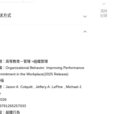
清除
送方式
紀錄
次付款
付款
類：高等教育－管理 >組織管理
rganizational Behavior: Improving Performance
y
mmitment in the Workplace(2025 Release)
9版
son A. Colquitt , Jeffery A. LePine , Michael J.
n
026
付款
9781265257033
0
程：組織行為