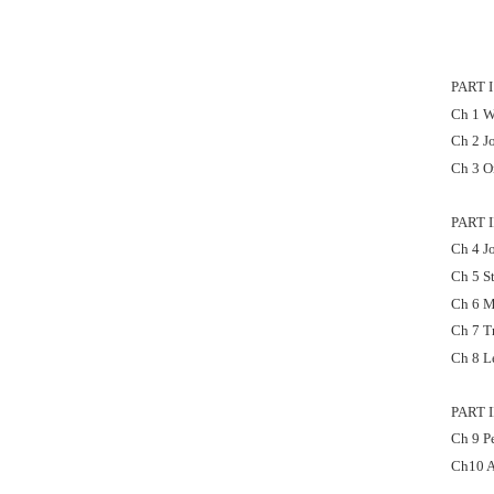
PART 
Ch 1 W
Ch 2 J
Ch 3 O
PART 
Ch 4 Jo
Ch 5 St
Ch 6 M
Ch 7 Tr
Ch 8 L
PART 
Ch 9 P
Ch10 A