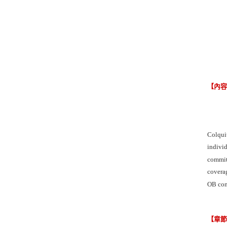
【內
Colquit
individ
commitm
coverag
OB con
【章