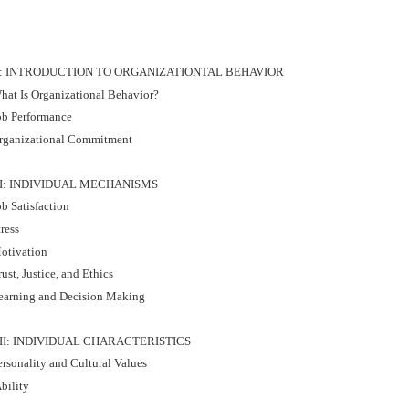
I: INTRODUCTION TO ORGANIZATIONTAL BEHAVIOR
hat Is Organizational Behavior?
ob Performance
rganizational Commitment
II: INDIVIDUAL MECHANISMS
b Satisfaction
ress
otivation
ust, Justice, and Ethics
earning and Decision Making
III: INDIVIDUAL CHARACTERISTICS
ersonality and Cultural Values
bility