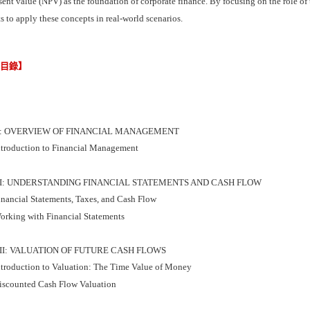
sent value (NPV) as the foundation of corporate finance. By focusing on the role of
s to apply these concepts in real-world scenarios.
節目錄】
I: OVERVIEW OF FINANCIAL MANAGEMENT
ntroduction to Financial Management
II: UNDERSTANDING FINANCIAL STATEMENTS AND CASH FLOW
inancial Statements, Taxes, and Cash Flow
orking with Financial Statements
III: VALUATION OF FUTURE CASH FLOWS
ntroduction to Valuation: The Time Value of Money
iscounted Cash Flow Valuation