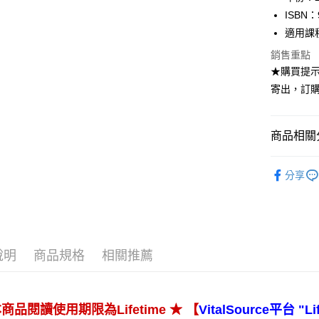
ISBN：
適用課
銷售重點
★購買提示
寄出，訂購
商品相關分
高等教育
分享
說明
商品規格
相關推薦
★ 【
本商品閱讀使用期限為Lifetime
VitalSource平台 "Li