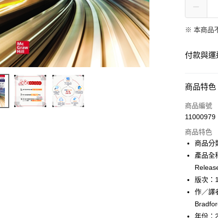
※ 本商品
付款與運
付款方式
商品特色
信用卡一
商品編號
11000979
ATM付款
商品特色
商品分
運送方式
產品全稱：【
Releas
數位發送
版次：
免運費
作／譯者：S
Bradfor
年份：2