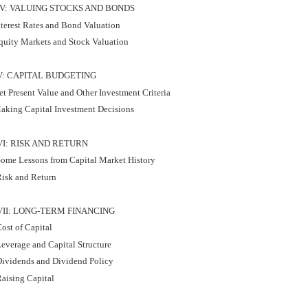
IV: VALUING STOCKS AND BONDS
nterest Rates and Bond Valuation
quity Markets and Stock Valuation
V: CAPITAL BUDGETING
t Present Value and Other Investment Criteria
aking Capital Investment Decisions
VI: RISK AND RETURN
ome Lessons from Capital Market History
isk and Return
VII: LONG-TERM FINANCING
ost of Capital
everage and Capital Structure
ividends and Dividend Policy
aising Capital