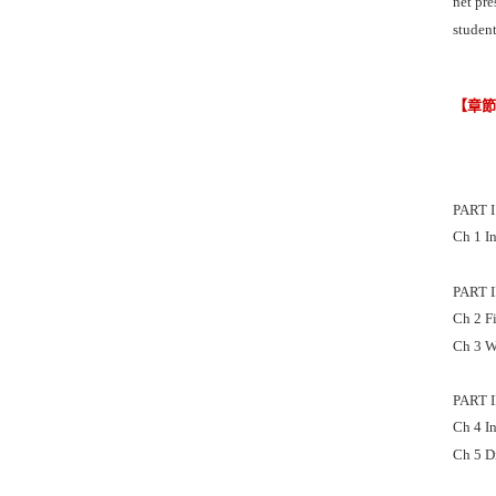
net pre
student
【章
PART 
Ch 1 I
PART 
Ch 2 F
Ch 3 W
PART 
Ch 4 I
Ch 5 D