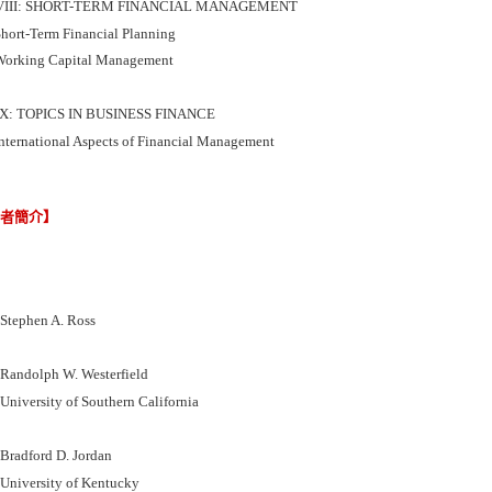
VIII: SHORT-TERM FINANCIAL MANAGEMENT
hort-Term Financial Planning
orking Capital Management
IX: TOPICS IN BUSINESS FINANCE
nternational Aspects of Financial Management
譯者簡介】
ephen A. Ross
ndolph W. Westerfield
versity of Southern California
adford D. Jordan
iversity of Kentucky