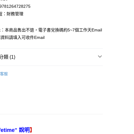
9781264728275
程：財務管理
：本商品售出不退，電子書兌換碼約5~7個工作天Email
資料請填入可收件Email
類 (1)
－財務
公司理財
客服
】
fetime" 說明