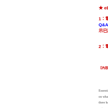
★ 
1：
Q&
示已
2：
【內
Essenti
on what
three k