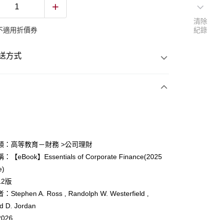
清除
不適用折價券
紀錄
送方式
次付款
類：高等教育－財務 >公司理財
eBook】Essentials of Corporate Finance(2025
e)
12版
tephen A. Ross , Randolph W. Westerfield ,
d D. Jordan
026