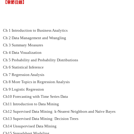
【章節目錄】
Ch 1 Introduction to Business Analytics
Ch 2 Data Management and Wrangling
Ch 3 Summary Measures
Ch 4 Data Visualization
Ch 5 Probability and Probability Distributions
Ch 6 Statistical Inference
Ch 7 Regression Analysis
Ch 8 More Topics in Regression Analysis
Ch 9 Logistic Regression
Ch10 Forecasting with Time Series Data
Ch11 Introduction to Data Mining
Ch12 Supervised Data Mining: k-Nearest Neighbors and Naïve Bayes
Ch13 Supervised Data Mining: Decision Trees
Ch14 Unsupervised Data Mining
Ch15 Spreadsheet Modeling