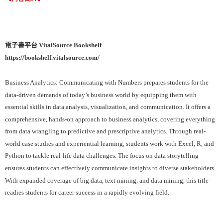
電子書平台 VitalSource Bookshelf
https://bookshelf.vitalsource.com/
Business Analytics: Communicating with Numbers prepares students for the
data-driven demands of today’s business world by equipping them with
essential skills in data analysis, visualization, and communication. It offers a
comprehensive, hands-on approach to business analytics, covering everything
from data wrangling to predictive and prescriptive analytics. Through real-
world case studies and experiential learning, students work with Excel, R, and
Python to tackle real-life data challenges. The focus on data storytelling
ensures students can effectively communicate insights to diverse stakeholders.
With expanded coverage of big data, text mining, and data mining, this title
readies students for career success in a rapidly evolving field.