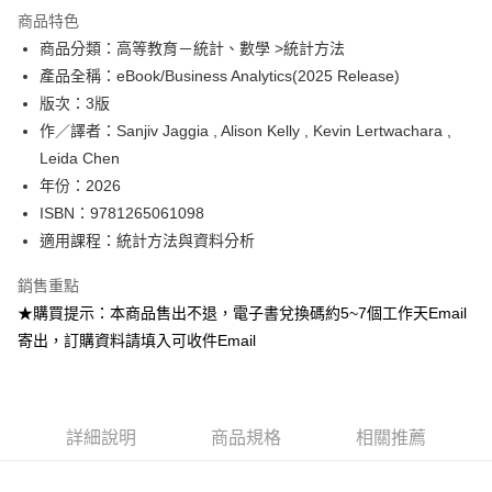
運送方式
商品特色
商品分類：高等教育－統計、數學 >統計方法
數位發送
產品全稱：eBook/Business Analytics(2025 Release)
免運費
版次：3版
作／譯者：Sanjiv Jaggia , Alison Kelly , Kevin Lertwachara ,
Leida Chen
年份：2026
ISBN：9781265061098
適用課程：統計方法與資料分析
銷售重點
★購買提示：本商品售出不退，電子書兌換碼約5~7個工作天Email
寄出，訂購資料請填入可收件Email
詳細說明
商品規格
相關推薦