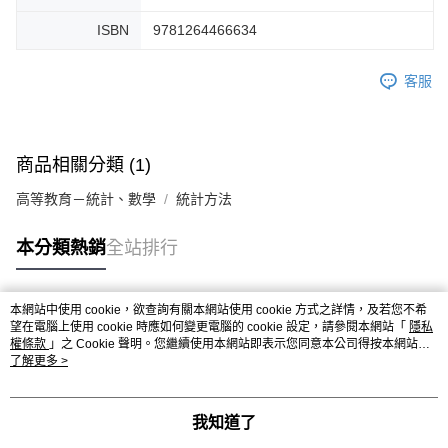
ISBN
9781264466634
客服
商品相關分類 (1)
高等教育－統計、數學
統計方法
本分類熱銷
全站排行
本網站中使用 cookie，欲查詢有關本網站使用 cookie 方式之詳情，及若您不希
熱門標籤
望在電腦上使用 cookie 時應如何變更電腦的 cookie 設定，請參閱本網站「
隱私
權條款
」之 Cookie 聲明。您繼續使用本網站即表示您同意本公司得按本網站使
用條款之 Cookie 聲明使用 cookie。
了解更多 >
我知道了