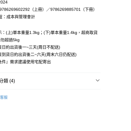
024
9786269602292（上冊）／9786269885701（下冊）
付款
程：成本與管理會計
0
：(上)單本重量1.3kg；(下)單本重量1.4kg，超商取貨
家取貨
勿超過5kg
0
貨日約出貨後一~三天(周日不配送)
付款
貨到貨日約出貨後二~六天(周末六日仍配送)
0
急件』需求建議使用宅配寄出
1取貨
0
類 (4)
本島
－會計
成本與管理會計
客服
00
育-新品上架
育-熱門搜尋主題
証業會審叢書系列
60
育-熱門搜尋主題
會計類科考試用書