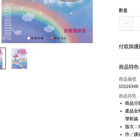
數量
付款與運
付款方式
商品特色
信用卡一
商品編號
10116346
超商取貨
商品特色
Apple Pay
商品分
產品全
Google Pa
學新論
ATM付款
版次：
作／譯者