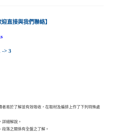
歡迎直接與我們聯絡】
s
 -> 3
讀者易於了解並有效吸收，在取材及編排上作了下列特殊處
，詳細解說。
、段落之關係有全盤之了解。