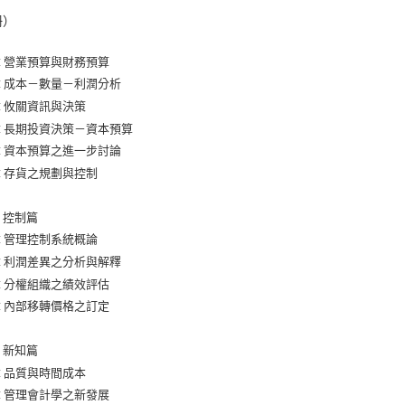
冊）
章 營業預算與財務預算
章 成本－數量－利潤分析
章 攸關資訊與決策
章 長期投資決策－資本預算
章 資本預算之進一步討論
章 存貨之規劃與控制
 控制篇
章 管理控制系統概論
章 利潤差異之分析與解釋
章 分權組織之績效評估
章 內部移轉價格之訂定
 新知篇
章 品質與時間成本
章 管理會計學之新發展