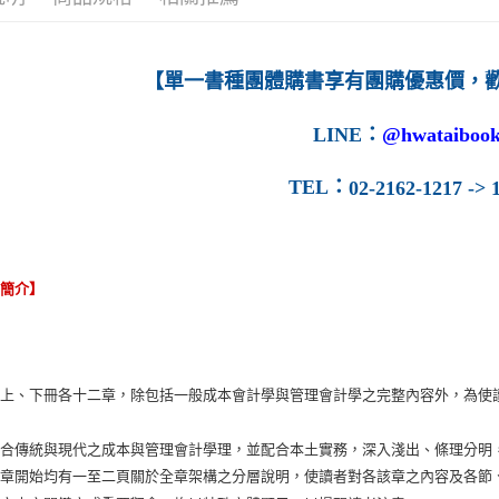
【單一書種團體購書享有團購優惠價，
LINE
：
@hwataibook
TEL
：
02-2162-1217 -> 1
容簡介】
分上、下冊各十二章，除包括一般成本會計學與管理會計學之完整內容外，為使
融合傳統與現代之成本與管理會計學理，並配合本土實務，深入淺出、條理分明
各章開始均有一至二頁關於全章架構之分層說明，使讀者對各該章之內容及各節