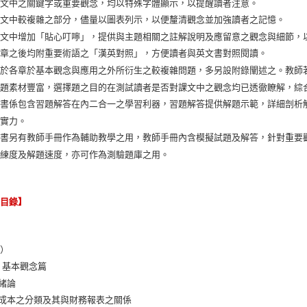
課文中之關鍵字或重要觀念，均以特殊字體顯示，以提醒讀者注意。
課文中較複雜之部分，儘量以圖表列示，以便釐清觀念並加強讀者之記憶。
課文中增加「貼心叮嚀」，提供與主題相關之註解說明及應留意之觀念與細節，
各章之後均附重要術語之「漢英對照」，方便讀者與英文書對照閱讀。
對於各章於基本觀念與應用之外所衍生之較複雜問題，多另設附錄闡述之。教師
習題素材豐富，選擇題之目的在測試讀者是否對課文中之觀念均已透徹瞭解，綜
本書係包含習題解答在內二合一之學習利器，習題解答提供解題示範，詳細剖析
題實力。
本書另有教師手冊作為輔助教學之用，教師手冊內含模擬試題及解答，針對重要
熟練度及解題速度，亦可作為測驗題庫之用。
節目錄】
冊）
 基本觀念篇
 緒論
 成本之分類及其與財務報表之關係