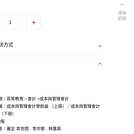
清除
紀錄
送方式
次付款
付款
類：高等教育－會計 >成本與管理會計
稱：成本與管理會計學新論 （上冊）／成本與管理會計
y
 （下冊）
9版
：審定 幸世間 , 李宗黎 , 林蕙真