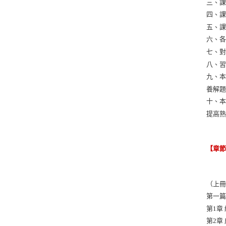
三、
四、
五、
六、
七、
八、
九、
養解
十、
提高
【章
（上
第一篇
第1章
第2章