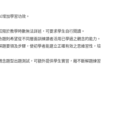
以增加學習功效。
若限於教學時數無法詳述，可要求學生自行閱讀。
合題則希望從不同層面訓練讀者活用已學過之觀念的能力。
解題要領及步驟，使初學者能建立正確有效之思維習性，培
觀念題型出題測試，可額外提供學生實習，藉不斷解題練習