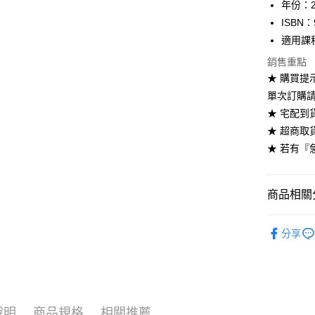
年份：2
運送方式
ISBN：
全家取貨
適用課
每筆NT$6
銷售重點
★ 購買提示
付款後全
單次訂購請
每筆NT$6
★ 宅配到
7-11取貨
★ 超商取
每筆NT$6
★ 若有『
付款後7-1
每筆NT$6
商品相關分
宅配-台灣
高等教育
分享
每筆NT$1
➤ 高等教
宅配-離島
➤ 高等教
每筆NT$1
➤ 高等教
說明
商品規格
相關推薦