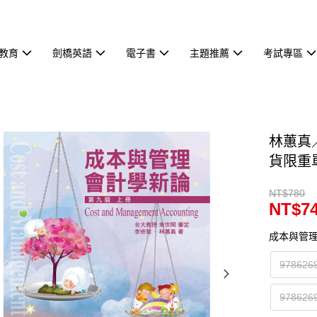
教育
劍橋英語
電子書
主題推薦
考試專區
林蕙真
貨限重
NT$780
NT$7
成本與管
9786
9786